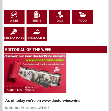
WINES
BEERS
OILS
FOOD
RESTAURANTS
PRODUCERS
EDITORIAL OF THE WEEK
Signed DW
As of today we’re on www.doctorwine.wine
by Stefania Vinciguerra 12/18/23