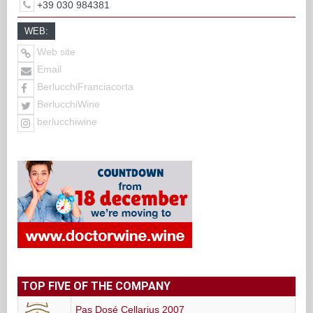
+39 030 984381
WEB:
Web site
Email
BerlucchiFranciacorta
BerlucchiWine
berlucchiwine
TOP FIVE OF THE COMPANY
Pas Dosé Cellarius 2007