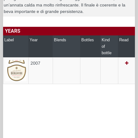
un’annata calda ma molto rinfrescante. Il finale è coerente e la
beva importante e di grande persistenza.
YEARS
Label
Year
Blends
Bottles
Kind
Read
of
bottle
2007