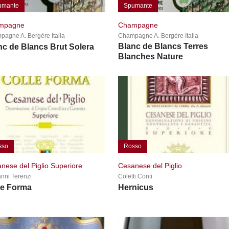
umante
Spumante
mpagne
Champagne
agne A. Bergère Italia
Champagne A. Bergère Italia
Blanc de Blancs Terres
nc de Blancs Brut Solera
Blanches Nature
sso
Rosso
nese del Piglio Superiore
Cesanese del Piglio
nni Terenzi
Coletti Conti
le Forma
Hernicus