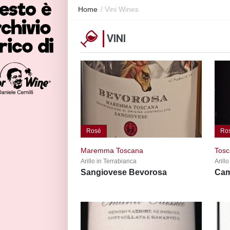
Home
/
Vini
Wines
VINI
Rosè
Ro
Maremma Toscana
Tos
Arillo in Terrabianca
Arill
Sangiovese Bevorosa
Cam