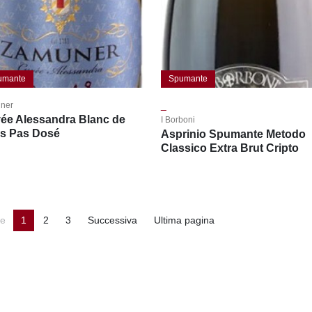
umante
Spumante
_
ner
ée Alessandra Blanc de
I Borboni
rs Pas Dosé
Asprinio Spumante Metodo
Classico Extra Brut Cripto
ne
1
2
3
Successiva
Ultima pagina