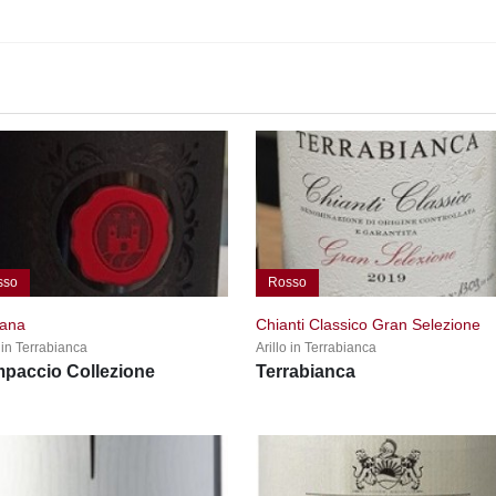
sso
Rosso
cana
Chianti Classico Gran Selezione
o in Terrabianca
Arillo in Terrabianca
paccio Collezione
Terrabianca