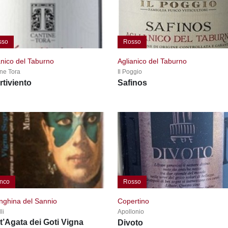
sso
Rosso
anico del Taburno
Aglianico del Taburno
ne Tora
Il Poggio
rtiviento
Safinos
nco
Rosso
nghina del Sannio
Copertino
li
Apollonio
t’Agata dei Goti Vigna
Divoto