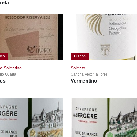
reta
sso
Bianco
ce Salentino
Salento
io Quarta
Cantina Vecchia Torre
os
Vermentino