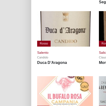
Seg
Rosso
Ro
Salento
Sali
Candido
Claud
Duca D’Aragona
Mor