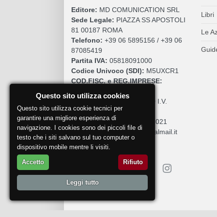
Editore:
MD COMUNICATION SRL
Libri
Sede Legale:
PIAZZA SS APOSTOLI
81 00187 ROMA
Le A
Telefono:
+39 06 5895156 / +39 06
Guide
87085419
Partita IVA:
05818091000
Codice Univoco (SDI):
M5UXCR1
COD.FISC. e REG.IMPRESE:
05818091000
Questo sito utilizza cookies
Cap. Sociale:
€. 10.200,00 I.V.
Questo sito utilizza cookie tecnici per
REA:
RM 930252
garantire una migliore esperienza di
Roc:
36580 del 5 maggio 2021
navigazione. I cookies sono dei piccoli file di
Pec:
mdcomunication@legalmail.it
testo che i siti salvano sul tuo computer o
dispositivo mobile mentre li visiti.
Accetto
Rifiuto
Leggi tutto
Segnala un problema