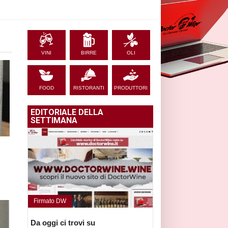
VINI
BIRRE
OLI
FOOD
RISTORANTI
PRODUTTORI
EDITORIALE DELLA
SETTIMANA
Firmato DW
Da oggi ci trovi su