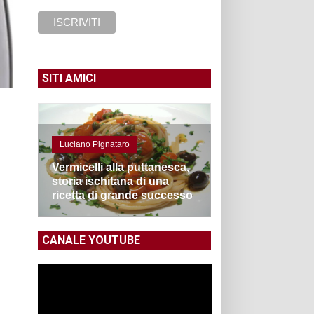
SITI AMICI
Luciano Pignataro
Vermicelli alla puttanesca,
storia ischitana di una
ricetta di grande successo
CANALE YOUTUBE