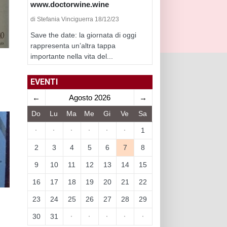
www.doctorwine.wine
di Stefania Vinciguerra 18/12/23
Save the date: la giornata di oggi
rappresenta un’altra tappa
importante nella vita del...
EVENTI
←
Agosto 2026
→
Do
Lu
Ma
Me
Gi
Ve
Sa
·
·
·
·
·
·
1
2
3
4
5
6
7
8
9
10
11
12
13
14
15
16
17
18
19
20
21
22
23
24
25
26
27
28
29
30
31
·
·
·
·
·