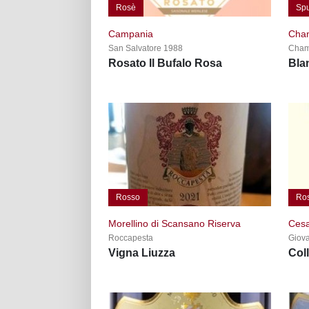
Rosè
Sp
Campania
Cha
San Salvatore 1988
Champ
Rosato Il Bufalo Rosa
Bla
Rosso
Ro
Morellino di Scansano Riserva
Cesa
Roccapesta
Giova
Vigna Liuzza
Col