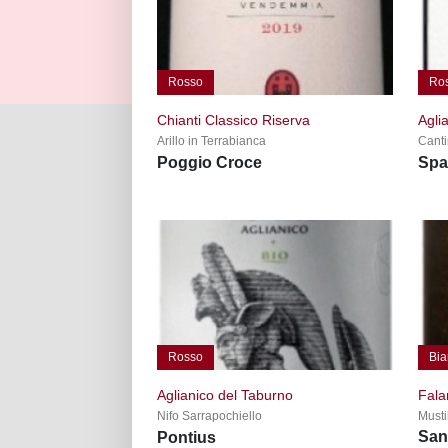
Rosso
Ro
Chianti Classico Riserva
Agli
Arillo in Terrabianca
Canti
Poggio Croce
Spa
Rosso
Bia
Aglianico del Taburno
Fala
Nifo Sarrapochiello
Mustil
San
Pontius