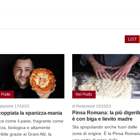
LIST
 Piatto
Nel Piatto
dazione 17/10/23
di Redazione 10/10/23
Pinsa Romana: la più digerib
coppiata la spanizza-mania
è con biga e lievito madre
ice come il pane, fragrante come
Sta spopolando anche fuori dalle
izza, biologica e altamente
zone di origine. È la Pinsa Roman
ibile grazie ai Grani Alti, la
una sorta di pizza dalla...