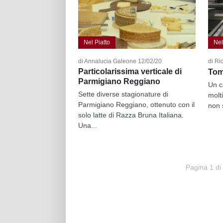
Nel Piatto
Nel
di Annalucia Galeone 12/02/20
di Ri
Particolarissima verticale di
Tom
Parmigiano Reggiano
Un c
Sette diverse stagionature di
molt
Parmigiano Reggiano, ottenuto con il
non s
solo latte di Razza Bruna Italiana.
Una...
Pagina 1 di