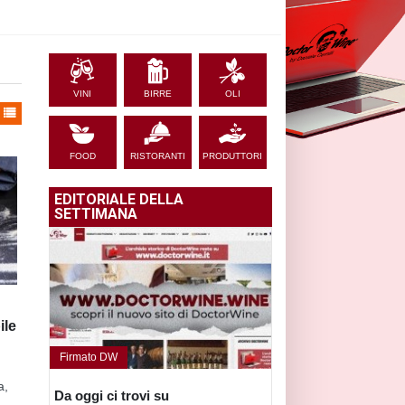
VINI
BIRRE
OLI
FOOD
RISTORANTI
PRODUTTORI
EDITORIALE DELLA
SETTIMANA
ile
Firmato DW
a,
Da oggi ci trovi su