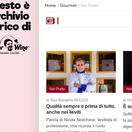
Home
/
Gourmet
/
Nel Piatto
Nel Piatto
Nel
di Sissi Baratella 06/12/23
di Re
Qualità sempre e prima di tutto,
È s
anche nei lieviti
Soff
Parola di Nicola Noschese, lievitista di
la p
professione, che ricorda il ruolo
diger
centrale del lievito nei dolci tipici...