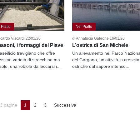
 Piatto
Nel Piatto
ccardo Viscardi 22/01/20
di Annalucia Galeone 16/01/20
asoni, i formaggi del Piave
L’ostrica di San Michele
aseificio trevigiano che offre
Un allevamento nel Parco Naziona
issime varietà di stracchino ma
del Gargano, un’attività in crescita
olo, una robiola da leccarsi i...
ostriche dal sapore intenso...
 3 pagine
1
2
3
Successiva