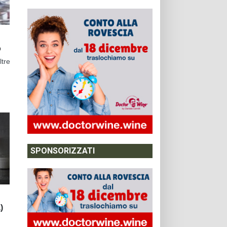
o
ltre
SPONSORIZZATI
)