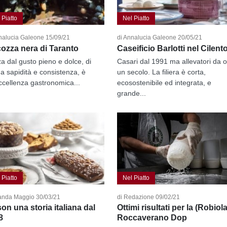
 Piatto
Nel Piatto
nalucia Galeone 15/09/21
di Annalucia Galeone 20/05/21
cozza nera di Taranto
Caseificio Barlotti nel Cilent
a dal gusto pieno e dolce, di
Casari dal 1991 ma allevatori da o
ma sapidità e consistenza, è
un secolo. La filiera è corta,
ccellenza gastronomica...
ecosostenibile ed integrata, e
grande...
 Piatto
Nel Piatto
landa Maggio 30/03/21
di Redazione 09/02/21
on una storia italiana dal
Ottimi risultati per la (Robiola
8
Roccaverano Dop