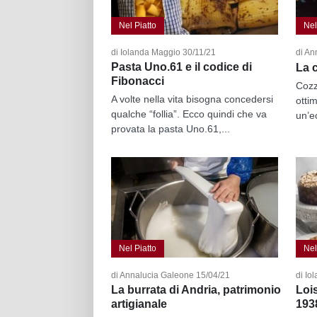
Nel Piatto
Nel
di Iolanda Maggio 30/11/21
di An
Pasta Uno.61 e il codice di
La 
Fibonacci
Cozz
A volte nella vita bisogna concedersi
otti
qualche “follia”. Ecco quindi che va
un’e
provata la pasta Uno.61,...
Nel Piatto
Nel
di Annalucia Galeone 15/04/21
di Io
La burrata di Andria, patrimonio
Lois
artigianale
193