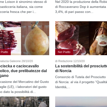
ome Loison è sinonimo stesso di
Nel 2020 la produzione della Robi
pasticceria italiana, sia come
di Roccaverano Dop è aumentata 
cceria fresca che per i...
3,4%, di pari passo con...
 Piatto
Nel Piatto
nalucia Galeone 28/10/20
di Redazione 12/10/20
ciscka e caciocavallo
La sostenibilità del prosciutt
lico, due prelibatezze dal
di Norcia
gano
Consorzio di Tutela del Prosciutto
ccasione del Mercatino del Gusto
di Norcia: al via il progetto “Qualità
glie (LE), i laboratori del gusto
Identità,...
 dato la possibilità di...