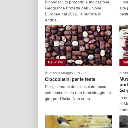
Riconosciuto prodotto a Indicazione
Il n
Geografica Protetta dall’Unione
alta 
Europea nel 2016, la burrata di
pasti
Andria...
Nel Piatto
Nel
di Iolanda Maggio 18/12/20
di An
Mus
Cioccolatini per le feste
podo
Per gli amanti del cioccolato, ecco
Gar
sette indirizzi da non farsi sfuggire in
In o
giro per l’Italia. Non sono...
di Ma
hanno