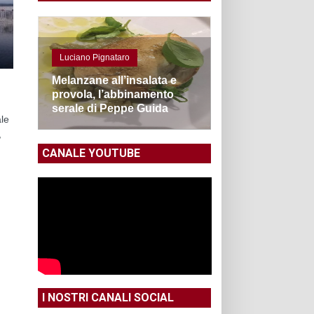
Luciano Pignataro
Melanzane all’insalata e
provola, l’abbinamento
serale di Peppe Guida
le
,
CANALE YOUTUBE
I NOSTRI CANALI SOCIAL