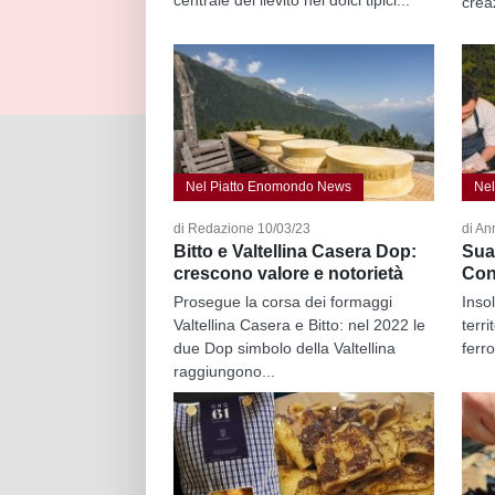
crea
Nel Piatto Enomondo News
Nel
di Redazione 10/03/23
di An
Bitto e Valtellina Casera Dop:
Sua 
crescono valore e notorietà
Con
Prosegue la corsa dei formaggi
Inso
Valtellina Casera e Bitto: nel 2022 le
terri
due Dop simbolo della Valtellina
ferr
raggiungono...