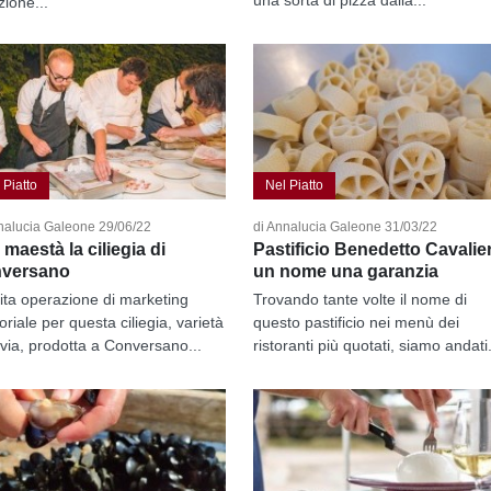
zione...
 Piatto
Nel Piatto
nalucia Galeone 29/06/22
di Annalucia Galeone 31/03/22
maestà la ciliegia di
Pastificio Benedetto Cavalier
versano
un nome una garanzia
lita operazione di marketing
Trovando tante volte il nome di
toriale per questa ciliegia, varietà
questo pastificio nei menù dei
ovia, prodotta a Conversano...
ristoranti più quotati, siamo andati.