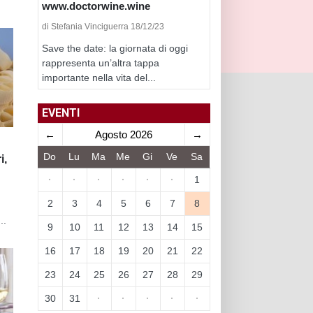
www.doctorwine.wine
di Stefania Vinciguerra 18/12/23
Save the date: la giornata di oggi
rappresenta un’altra tappa
importante nella vita del...
EVENTI
←
Agosto 2026
→
Do
Lu
Ma
Me
Gi
Ve
Sa
i,
·
·
·
·
·
·
1
2
3
4
5
6
7
8
..
9
10
11
12
13
14
15
16
17
18
19
20
21
22
23
24
25
26
27
28
29
30
31
·
·
·
·
·