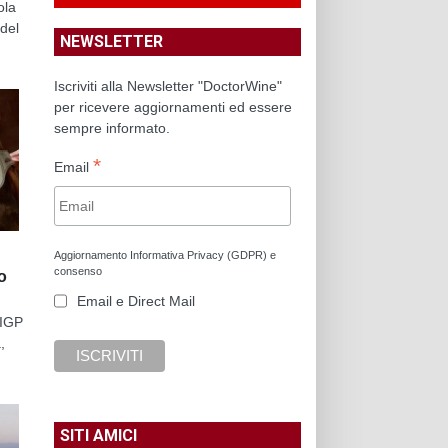
ola
del
NEWSLETTER
Iscriviti alla Newsletter "DoctorWine"
per ricevere aggiornamenti ed essere
sempre informato.
*
Email
Aggiornamento Informativa Privacy (GDPR) e
consenso
o
Email e Direct Mail
 IGP
,
SITI AMICI