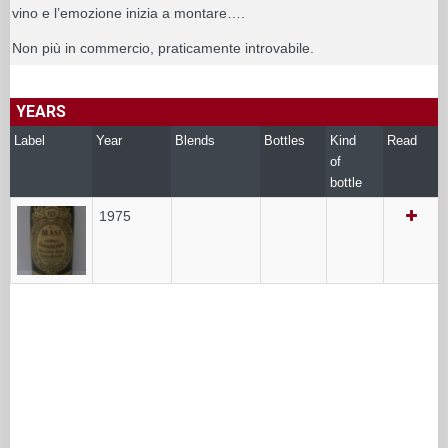
vino e l’emozione inizia a montare….
Non più in commercio, praticamente introvabile.
YEARS
Label
Year
Blends
Bottles
Kind
Read
of
bottle
1975