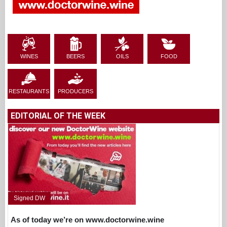
WINES
BEERS
OILS
FOOD
RESTAURANTS
PRODUCERS
EDITORIAL OF THE WEEK
Signed DW
As of today we’re on www.doctorwine.wine