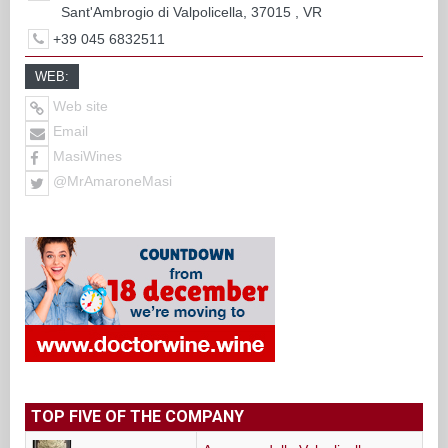
Sant'Ambrogio di Valpolicella, 37015 , VR
+39 045 6832511
WEB:
Web site
Email
MasiWines
@MrAmaroneMasi
TOP FIVE OF THE COMPANY