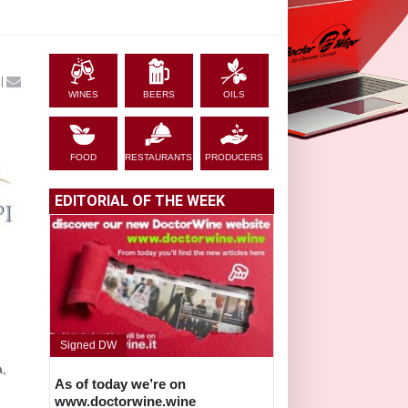
|
WINES
BEERS
OILS
FOOD
RESTAURANTS
PRODUCERS
EDITORIAL OF THE WEEK
o
Signed DW
a,
As of today we’re on
www.doctorwine.wine