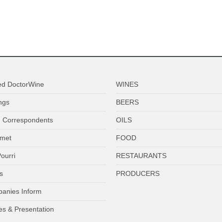
ed DoctorWine
WINES
ngs
BEERS
 Correspondents
OILS
met
FOOD
ourri
RESTAURANTS
s
PRODUCERS
anies Inform
es & Presentation