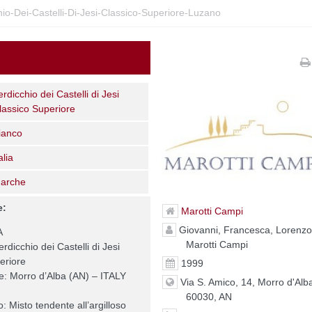
io-Dei-Castelli-Di-Jesi-Classico-Superiore-Luzano
erdicchio dei Castelli di Jesi
lassico Superiore
ianco
alia
arche
e:
Marotti Campi
Giovanni, Francesca, Lorenz
A
Marotti Campi
dicchio dei Castelli di Jesi
eriore
1999
e: Morro d’Alba (AN) – ITALY
Via S. Amico, 14, Morro d'Alb
60030, AN
o: Misto tendente all’argilloso