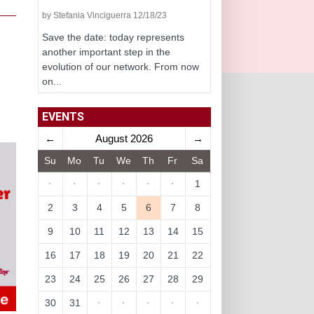
by Stefania Vinciguerra 12/18/23
Save the date: today represents
another important step in the
evolution of our network. From now
on...
EVENTS
←
August 2026
→
Su
Mo
Tu
We
Th
Fr
Sa
·
·
·
·
·
·
1
2
3
4
5
6
7
8
9
10
11
12
13
14
15
16
17
18
19
20
21
22
23
24
25
26
27
28
29
30
31
·
·
·
·
·