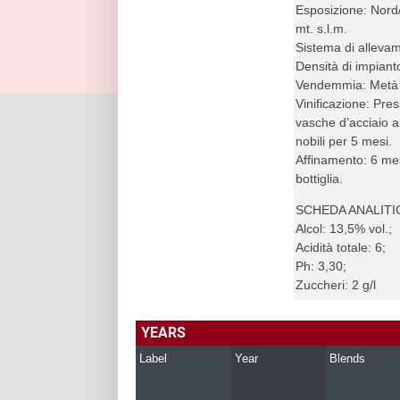
Esposizione: Nord/
mt. s.l.m.
Sistema di alleva
Densità di impiant
Vendemmia: Metà 
Vinificazione: Pre
vasche d’acciaio 
nobili per 5 mesi.
Affinamento: 6 mes
bottiglia.
SCHEDA ANALITI
Alcol: 13,5% vol.;
Acidità totale: 6;
Ph: 3,30;
Zuccheri: 2 g/l
YEARS
Label
Year
Blends