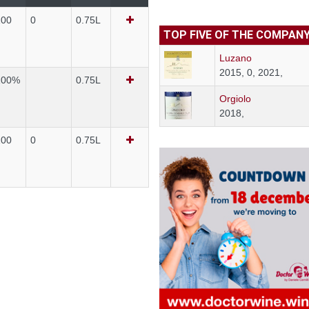
100
0
0.75L
TOP FIVE OF THE COMPAN
Luzano
2015, 0, 2021,
 100%
0.75L
Orgiolo
2018,
100
0
0.75L