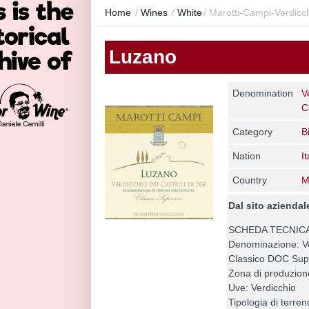
Home
/
Wines
/
White
/
Marotti-Campi-Verdicch
Luzano
Denomination
V
C
Category
B
Nation
It
Country
M
Dal sito aziendal
SCHEDA TECNIC
Denominazione: Ver
Classico DOC Sup
Zona di produzion
Uve: Verdicchio
Tipologia di terren