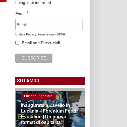
being kept informed.
*
Email
Update Privacy Permissions (GDPR)
Email and Direct Mail
SITI AMICI
Luciano Pignataro
Inaugurato a Lavello in
Lucania il Forentum Food
Evolution | Un nuovo
format di ospitalita’