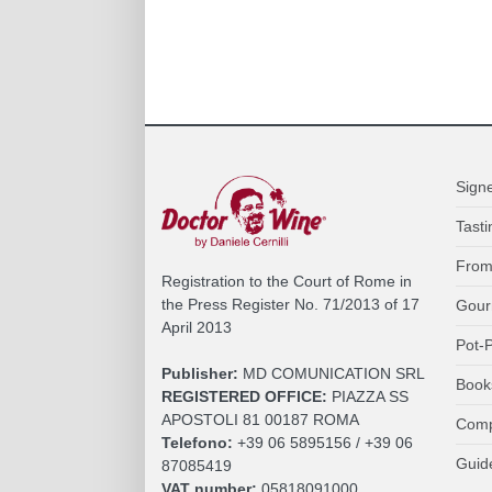
Sign
Tasti
From
Registration to the Court of Rome in
the Press Register No. 71/2013 of 17
Gour
April 2013
Pot-P
Publisher:
MD COMUNICATION SRL
Book
REGISTERED OFFICE:
PIAZZA SS
APOSTOLI 81 00187 ROMA
Comp
Telefono:
+39 06 5895156 / +39 06
Guid
87085419
VAT number:
05818091000