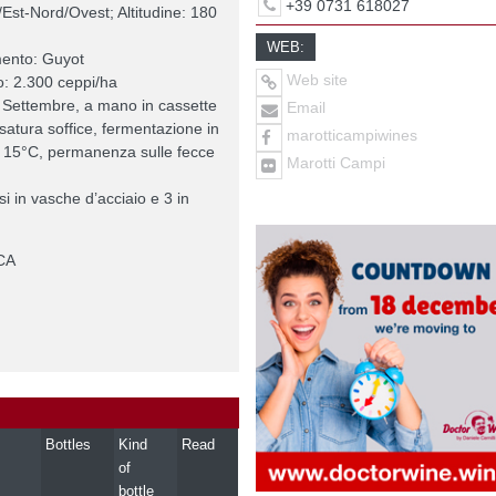
+39 0731 618027
Est-Nord/Ovest; Altitudine: 180
WEB:
mento: Guyot
Web site
o: 2.300 ceppi/ha
Settembre, a mano in cassette
Email
ssatura soffice, fermentazione in
marotticampiwines
a 15°C, permanenza sulle fecce
Marotti Campi
i in vasche d’acciaio e 3 in
CA
Bottles
Kind
Read
of
bottle