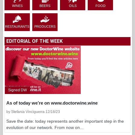
WINES
BEERS
OILS
FOOD
RESTAURANTS
PRODUCERS
EDITORIAL OF THE WEEK
Signed DW
As of today we’re on www.doctorwine.wine
by Stefania Vinciguerra 12/18/23
Save the date: today represents another important step in the
evolution of our network. From now on...