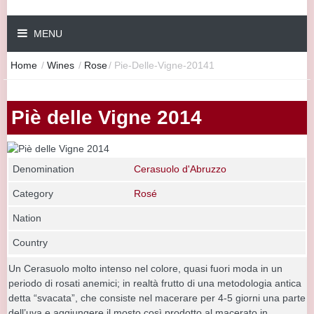
MENU
Home
/
Wines
/
Rose
/
Pie-Delle-Vigne-20141
Piè delle Vigne 2014
Denomination
Cerasuolo d'Abruzzo
Category
Rosé
Nation
Country
Un Cerasuolo molto intenso nel colore, quasi fuori moda in un
periodo di rosati anemici; in realtà frutto di una metodologia antica
detta “svacata”, che consiste nel macerare per 4-5 giorni una parte
dell’uva e aggiungere il mosto così prodotto al macerato in