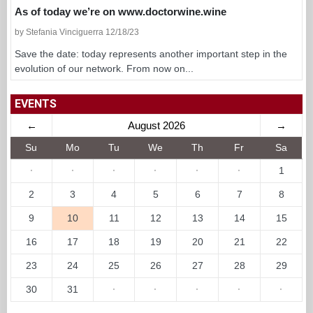
As of today we’re on www.doctorwine.wine
by Stefania Vinciguerra 12/18/23
Save the date: today represents another important step in the
evolution of our network. From now on...
EVENTS
←
August 2026
→
Su
Mo
Tu
We
Th
Fr
Sa
·
·
·
·
·
·
1
2
3
4
5
6
7
8
9
10
11
12
13
14
15
16
17
18
19
20
21
22
23
24
25
26
27
28
29
30
31
·
·
·
·
·