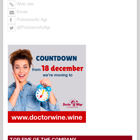
Web site
Email
PolizianoAz.Agr
@PolizianoAzAgr
TOP FIVE OF THE COMPANY