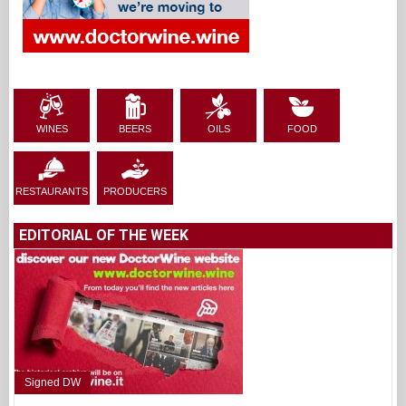
WINES
BEERS
OILS
FOOD
RESTAURANTS
PRODUCERS
EDITORIAL OF THE WEEK
Signed DW