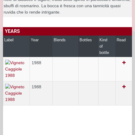
sbuffi di rosmarino. La bocca è fresca con una tannicità quasi
ruvida che lo rende intrigante.
YEARS
Label
Year
Blends
Bottles
Kind
Read
of
bottle
1988
1988