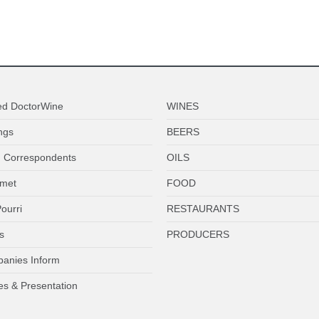
ed DoctorWine
WINES
ngs
BEERS
 Correspondents
OILS
met
FOOD
ourri
RESTAURANTS
s
PRODUCERS
anies Inform
es & Presentation