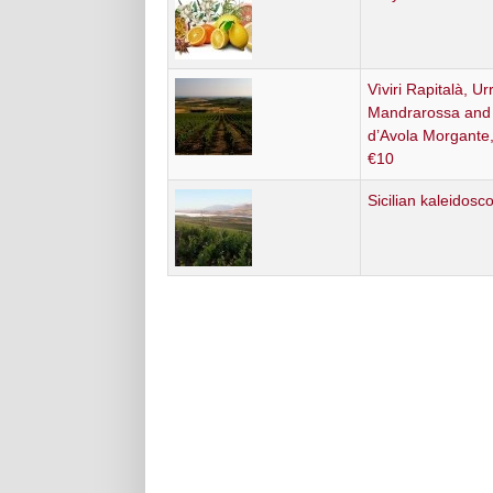
Vìviri Rapitalà, U
Mandrarossa and
d’Avola Morgante,
€10
Sicilian kaleidosc