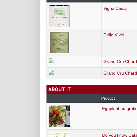
Vigna Casalj
Grillo Vìviri
Grand Cru Char
Grand Cru Char
ABOUT IT
Product
Eggplant au grati
Do you know Cata