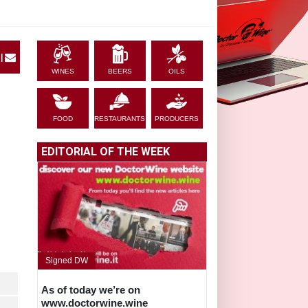
|
WINES
BEERS
OILS
FOOD
RESTAURANTS
PRODUCERS
EDITORIAL OF THE WEEK
Signed DW
As of today we’re on
www.doctorwine.wine