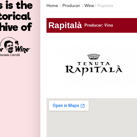
Home
/
Producer
/
Wine
/
Rapitala
Rapitalà
Producer: Vino