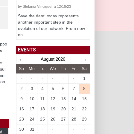
by Stefania Vinciguerra 12/18/23
Save the date: today represents
another important step in the
evolution of our network. From now
on...
uppo
EVENTS
le
←
August 2026
→
he
Su
Mo
Tu
We
Th
Fr
Sa
sul
mini
·
·
·
·
·
·
1
sso
2
3
4
5
6
7
8
9
10
11
12
13
14
15
16
17
18
19
20
21
22
23
24
25
26
27
28
29
30
31
·
·
·
·
·
d