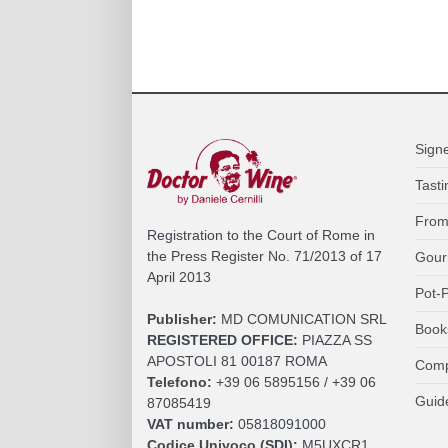
Sign
Tasti
From
Registration to the Court of Rome in
the Press Register No. 71/2013 of 17
Gour
April 2013
Pot-P
Publisher:
MD COMUNICATION SRL
Book
REGISTERED OFFICE:
PIAZZA SS
APOSTOLI 81 00187 ROMA
Comp
Telefono:
+39 06 5895156 / +39 06
Guid
87085419
VAT number:
05818091000
Codice Univoco (SDI):
M5UXCR1