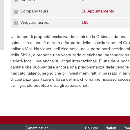
Company tours:
Su Appuntamento
Vineyard acres:
163
Un tempo di proprietà esclusiva dei conti de la Gatinais, da una
quindicina di anni è entrata a far parte della costellazione del Gr
Italiano Vini. Ha vigneti nell’Alcamese, nella parte nord-occidenta
della Sicilia, e propone una vasta serie di etichette, basandosi su
varietà locali, ma anche su vitigni internazionali. È una delle poc
cantine che può vantare ancora una predominanza delle vendite 
mercato italiano, segno che gli investimenti fatti in passato in ter
di costanza qualitativa e forza del marchio hanno riscosso succe
tra il grande pubblico e tra gli appassionati.
Denomination
Country
Nation
Rea