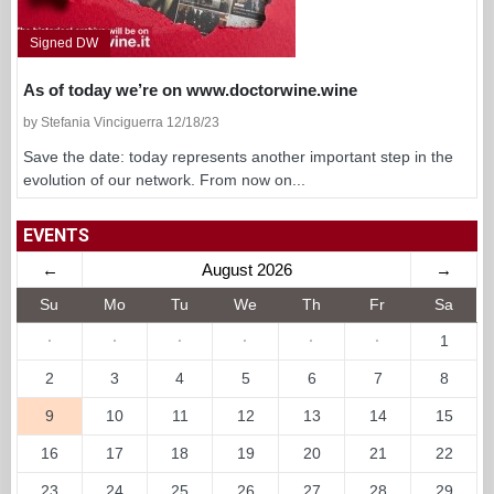
Signed DW
As of today we’re on www.doctorwine.wine
by Stefania Vinciguerra 12/18/23
Save the date: today represents another important step in the
evolution of our network. From now on...
EVENTS
←
August 2026
→
Su
Mo
Tu
We
Th
Fr
Sa
·
·
·
·
·
·
1
2
3
4
5
6
7
8
9
10
11
12
13
14
15
16
17
18
19
20
21
22
23
24
25
26
27
28
29