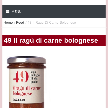
MENU
Home
/
Food
/
49-Il-Ragu-Di-Carne-Bolognese
49 Il ragù di carne bolognese