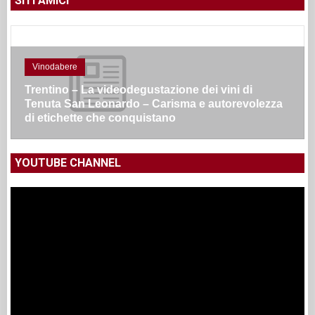
SITI AMICI
Vinodabere
Trentino – La videodegustazione dei vini di
Tenuta San Leonardo – Carisma e autorevolezza
di etichette che conquistano
YOUTUBE CHANNEL