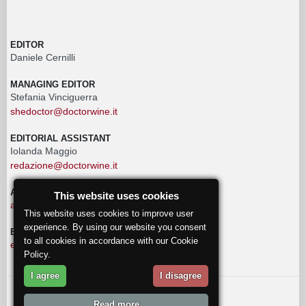
EDITOR
Daniele Cernilli
MANAGING EDITOR
Stefania Vinciguerra
shedoctor@doctorwine.it
EDITORIAL ASSISTANT
Iolanda Maggio
redazione@doctorwine.it
ADVERTISING
This website uses cookies
advertising@doctorwine.it
This website uses cookies to improve user
experience. By using our website you consent
EDITORIAL STAFF
to all cookies in accordance with our Cookie
eventi@doctorwine.it
Policy.
I agree
I disagree
© 2018
DoctorWine
.
Read more