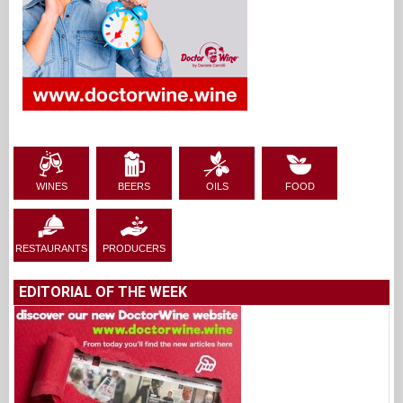
WINES
BEERS
OILS
FOOD
RESTAURANTS
PRODUCERS
EDITORIAL OF THE WEEK