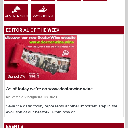
RESTAURANTS
PRODUCERS
EDITORIAL OF THE WEEK
Signed DW
As of today we’re on www.doctorwine.wine
by Stefania Vinciguerra 12/18/23
Save the date: today represents another important step in the
evolution of our network. From now on...
EVENTS