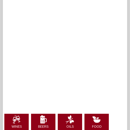
WINES
BEERS
OILS
FOOD