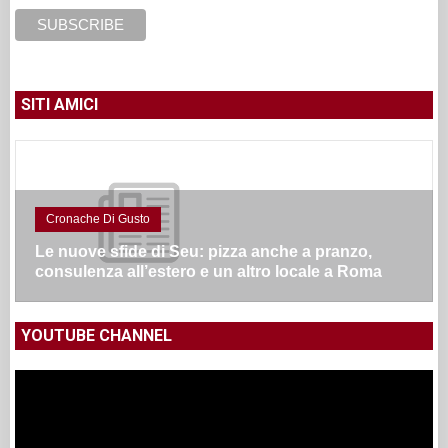
SITI AMICI
Cronache Di Gusto
Le nuove sfide di Seu: pizza anche a pranzo,
consulenza all’estero e un altro locale a Roma
YOUTUBE CHANNEL