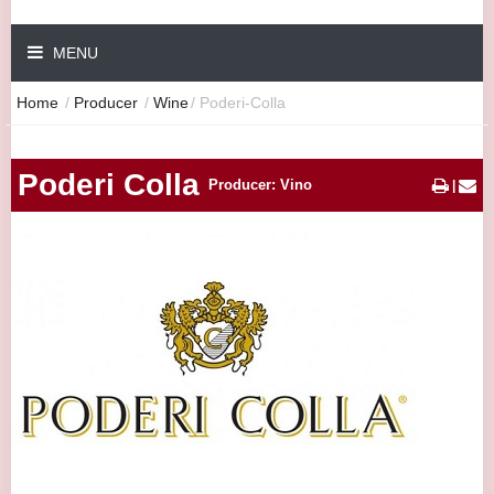
MENU
Home
/
Producer
/
Wine
/
Poderi-Colla
Poderi Colla
Producer: Vino
|