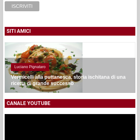
SITI AMICI
Luciano Pignataro
Vermicelli alla puttanesca, storia ischitana di una
ricetta di grande successo
CANALE YOUTUBE