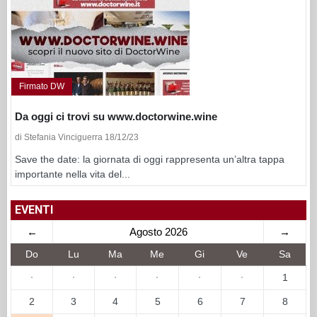
Firmato DW
Da oggi ci trovi su www.doctorwine.wine
di Stefania Vinciguerra 18/12/23
Save the date: la giornata di oggi rappresenta un’altra tappa
importante nella vita del...
EVENTI
←
Agosto 2026
→
Do
Lu
Ma
Me
Gi
Ve
Sa
·
·
·
·
·
·
1
2
3
4
5
6
7
8