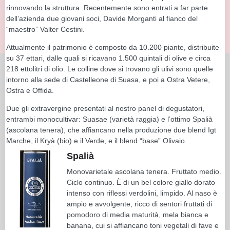
rinnovando la struttura. Recentemente sono entrati a far parte
dell’azienda due giovani soci, Davide Morganti al fianco del
“maestro” Valter Cestini.
Attualmente il patrimonio è composto da 10.200 piante, distribuite
su 37 ettari, dalle quali si ricavano 1.500 quintali di olive e circa
218 ettolitri di olio. Le colline dove si trovano gli ulivi sono quelle
intorno alla sede di Castelleone di Suasa, e poi a Ostra Vetere,
Ostra e Offida.
Due gli extravergine presentati al nostro panel di degustatori,
entrambi monocultivar: Suasae (varietà raggia) e l’ottimo Spalià
(ascolana tenera), che affiancano nella produzione due blend Igt
Marche, il Kryà (bio) e il Verde, e il blend “base” Olivaio.
Spalià
Monovarietale ascolana tenera. Fruttato medio.
Ciclo continuo. È di un bel colore giallo dorato
intenso con riflessi verdolini, limpido. Al naso è
ampio e avvolgente, ricco di sentori fruttati di
pomodoro di media maturità, mela bianca e
banana, cui si affiancano toni vegetali di fave e