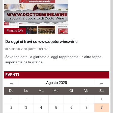
Firmato DW
Da oggi ci trovi su www.doctorwine.wine
di Stefania Vinciguerra 18/12/23
Save the date: la giornata di oggi rappresenta un’altra tappa
importante nella vita del...
EVENTI
←
Agosto 2026
→
Do
Lu
Ma
Me
Gi
Ve
Sa
·
·
·
·
·
·
1
2
3
4
5
6
7
8