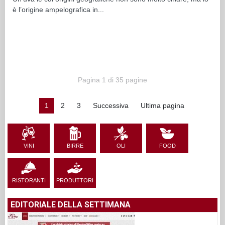
è l’origine ampelografica in...
Pagina 1 di 35 pagine
1
2
3
Successiva
Ultima pagina
VINI
BIRRE
OLI
FOOD
RISTORANTI
PRODUTTORI
EDITORIALE DELLA SETTIMANA