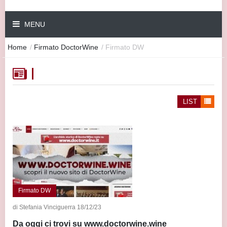
MENU
Home
/
Firmato DoctorWine
/
Firmato DW
LIST
Firmato DW
di Stefania Vinciguerra 18/12/23
Da oggi ci trovi su www.doctorwine.wine