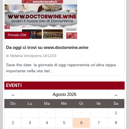
Firmato DW
Da oggi ci trovi su www.doctorwine.wine
di Stefania Vinciguerra 18/12/23
Save the date: la giornata di oggi rappresenta un’altra tappa
importante nella vita del...
EVENTI
←
Agosto 2026
→
Do
Lu
Ma
Me
Gi
Ve
Sa
·
·
·
·
·
·
1
2
3
4
5
6
7
8