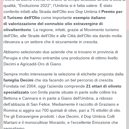
qualità, "Evoluzione 2022", l’Umbria si è fatta valere. È stato
conferito infatti alla Strada dell'Olio evo Dop Umbria il
Premio per
il Turismo dell'Olio
come importante
esempio italiano
di valorizzazione del connubio olio extravergine di
oliva/territorio
. La regione, infatti, grazie al Movimento turismo
dell’Olio, alle Strade dell’Olio e alle Città dell’Olio sta dando molta
rilevanza a un settore che è sicuramente in crescita.
Abbiamo selezionato due aziende che si trovano in provincia di
Perugia e che hanno entrambe una produzione di ottimo livello.
Decimi e Agricadd-Oro di Giano.
Sempre molto interessante la selezione di etichette proposta dalla
famiglia Decimi
che sta facendo un bel percorso di crescita.
Fondata nel 2004, oggi l’azienda comprende
21 ettari di oliveto
specializzato
con 5mila piante situate in parte sulle colline tra
Bettona e Cannara e in parte a Giano dell’Umbria, a ridosso
dell’abbazia di San Felice. Mediamente il raccolto di Graziano e
Romina si aggira sui 700 quintali di olive, pari a 75 ettolitri di olio.
Tre gli Extravergine prodotti: i due Decimi, il Dop Umbria Colli
Martani e il monocultivar Moraiolo, e l’eccellente Emozione che
segnaliamo.