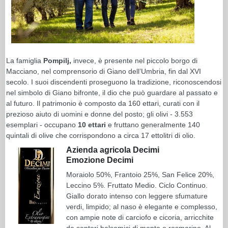
La famiglia
Pompilj,
invece, è presente nel piccolo borgo di
Macciano, nel comprensorio di Giano dell’Umbria, fin dal XVI
secolo. I suoi discendenti proseguono la tradizione, riconoscendosi
nel simbolo di Giano bifronte, il dio che può guardare al passato e
al futuro. Il patrimonio è composto da 160 ettari, curati con il
prezioso aiuto di uomini e donne del posto; gli olivi - 3.553
esemplari - occupano
10 ettari
e fruttano generalmente 140
quintali di olive che corrispondono a circa 17 ettolitri di olio.
Azienda agricola Decimi
Emozione Decimi
Moraiolo 50%, Frantoio 25%, San Felice 20%,
Leccino 5%. Fruttato Medio. Ciclo Continuo.
Giallo dorato intenso con leggere sfumature
verdi, limpido; al naso è elegante e complesso,
con ampie note di carciofo e cicoria, arricchite
da sentori balsamici di menta e rosmarino. Al