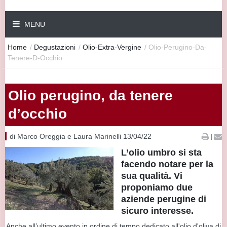
MENU
Home
/
Degustazioni
/
Olio-Extra-Vergine
/
Olio-Perugino-Da-
Tenere-D-Occhio
Olio perugino, da tenere
d’occhio
di Marco Oreggia e Laura Marinelli 13/04/22
|
L’olio umbro si sta
facendo notare per la
sua qualità. Vi
proponiamo due
aziende perugine di
sicuro interesse.
Anche all’ultimo evento in ordine di tempo dedicato all'olio d'oliva di