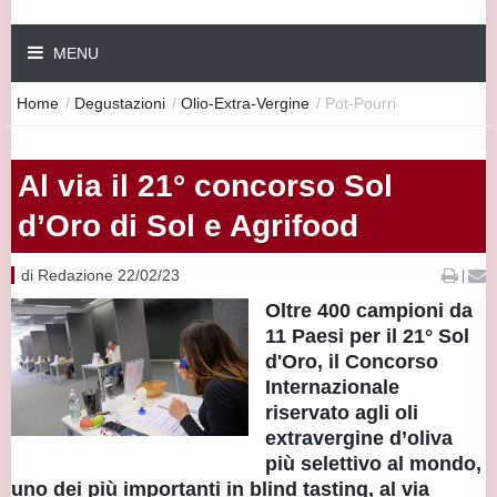
MENU
Home
/
Degustazioni
/
Olio-Extra-Vergine
/
Pot-Pourri
Al via il 21° concorso Sol
d’Oro di Sol e Agrifood
di Redazione 22/02/23
|
Oltre 400 campioni da
11 Paesi per il 21° Sol
d'Oro, il Concorso
Internazionale
riservato agli oli
extravergine d’oliva
più selettivo al mondo,
uno dei più importanti in blind tasting, al via