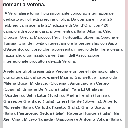
domani a Verona.
A Veronafiere torna il più importante concorso internazionale
dedicato agli oli extravergine di oliva. Da domani e fino al 26
febbraio va in scena la 21ª edizione di
Sol d’Oro
, con 420
campioni di evoo in gara, provenienti da Italia, Albania, Cile,
Croazia, Grecia, Marocco, Perù, Portogallo, Slovenia, Spagna e
Tunisia. Grande novità di quest’anno è la partnership con
Aipo
d’Argento
, concorso che rappresenta il meglio della filiera olearia
nazionale, organizzato da vent’anni dall’Associazione
interregionale produttori olivicoli Verona.
A valutare gli oli presentati a Verona è un panel internazionale di
giurati guidato dal
capo-panel Marino Giorgetti
, affiancato da
Milena Bucar Miklavcic
(Slovenia),
Anunciacion Carpio
(Spagna),
Simone De Nicola
(Italia),
Yara El Ghalayini
(Giordania),
Selin Ertur
(Turchia),
Madhi Fendri
(Tunisia),
Giuseppe Giordano
(Italia),
Ernest Kante
(Slovenia),
Alberto
Morreale
(Italia),
Carlotta Pasetto
(Italia),
Giulio Scatolini
(Italia),
Piergiorgio Sedda
(Italia),
Roberta Ruggeri
(Italia),
Na
Xie
(Cina),
Miciyo Yamada
(Giappone) e
Antonio Volani
(Italia).