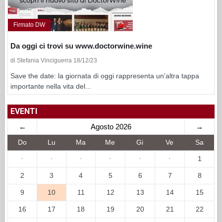
Firmato DW
Da oggi ci trovi su www.doctorwine.wine
di Stefania Vinciguerra 18/12/23
Save the date: la giornata di oggi rappresenta un’altra tappa
importante nella vita del...
EVENTI
←
Agosto 2026
→
Do
Lu
Ma
Me
Gi
Ve
Sa
·
·
·
·
·
·
1
2
3
4
5
6
7
8
9
10
11
12
13
14
15
16
17
18
19
20
21
22