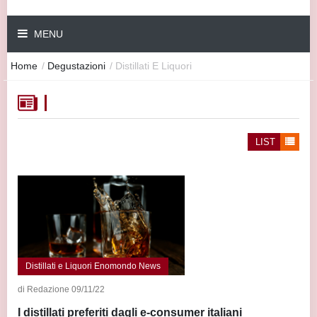
MENU
Home
/
Degustazioni
/
Distillati E Liquori
LIST
Distillati e Liquori Enomondo News
di Redazione 09/11/22
I distillati preferiti dagli e-consumer italiani