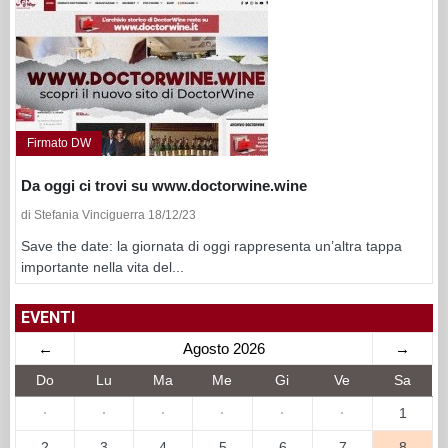
Firmato DW
Da oggi ci trovi su www.doctorwine.wine
di Stefania Vinciguerra 18/12/23
Save the date: la giornata di oggi rappresenta un’altra tappa
importante nella vita del...
EVENTI
←
Agosto 2026
→
Do
Lu
Ma
Me
Gi
Ve
Sa
·
·
·
·
·
·
1
2
3
4
5
6
7
8