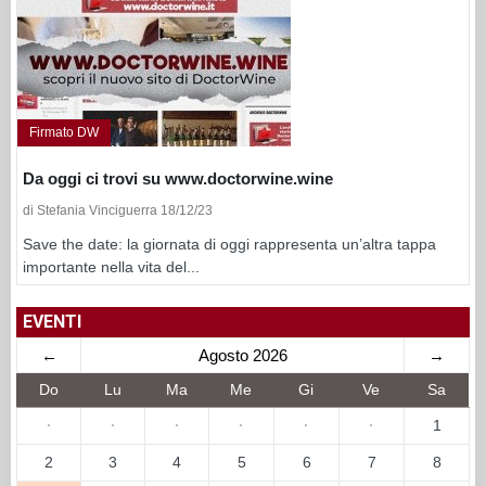
Firmato DW
Da oggi ci trovi su www.doctorwine.wine
di Stefania Vinciguerra 18/12/23
Save the date: la giornata di oggi rappresenta un’altra tappa
importante nella vita del...
EVENTI
←
Agosto 2026
→
Do
Lu
Ma
Me
Gi
Ve
Sa
·
·
·
·
·
·
1
2
3
4
5
6
7
8