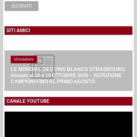
SITI AMICI
Vinodabere
LE MONDIAL DES VINS BLANCS STRASBOURG
rinviato al 18 e 19 OTTOBRE 2020 – ISCRIZIONE
CAMPIONI FINO AL PRIMO AGOSTO
CANALE YOUTUBE