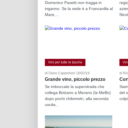
Domenico Pasetti non tragga in
regi
inganno. Se la sede è a Francavilla al
azie
Mare,...
Nicol
Vini per tutte le tasche
Vin
di Dario Cappelloni 16/02/16
di Ri
Grande vino, piccolo prezzo
Cor
Se imboccate la superstrada che
Siam
collega Bolzano a Merano (la MeBo)
del s
dopo pochi chilometri, alla seconda
colpi
uscita...