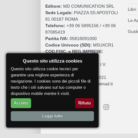
Editore:
MD COMUNICATION SRL
Libri
Sede Legale:
PIAZZA SS APOSTOLI
81 00187 ROMA
Le A
Telefono:
+39 06 5895156 / +39 06
Guide
87085419
Partita IVA:
05818091000
Codice Univoco (SDI):
M5UXCR1
COD.FISC. e REG.IMPRESE:
05818091000
Questo sito utilizza cookies
Cap. Sociale:
€. 10.200,00 I.V.
Questo sito utilizza cookie tecnici per
REA:
RM 930252
garantire una migliore esperienza di
Roc:
36580 del 5 maggio 2021
navigazione. I cookies sono dei piccoli file di
Pec:
mdcomunication@legalmail.it
testo che i siti salvano sul tuo computer o
dispositivo mobile mentre li visiti.
Accetto
Rifiuto
Leggi tutto
Segnala un problema