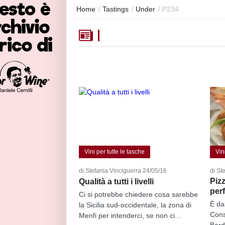
Home
/
Tastings
/
Under
/
P234
Vini per tutte le tasche
Vin
di Stefania Vinciguerra 24/05/16
di St
Piz
Qualità a tutti i livelli
perf
Ci si potrebbe chiedere cosa sarebbe
È da
la Sicilia sud-occidentale, la zona di
Cons
Menfi per intenderci, se non ci...
Bard