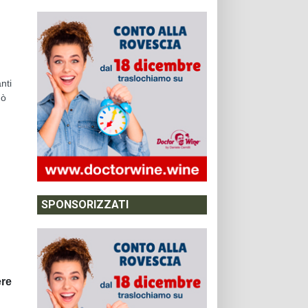
nti
uò
SPONSORIZZATI
ere