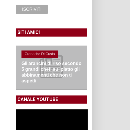
SITI AMICI
Cronache Di Gusto
Gli arancini di riso secondo
5 grandi chef: sul piatto gli
abbinamenti che non ti
aspetti
CANALE YOUTUBE