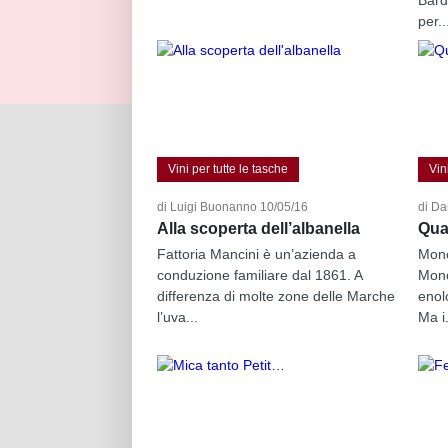
per..
Vini per tutte le tasche
Vin
di Luigi Buonanno 10/05/16
di Da
Alla scoperta dell’albanella
Qual
Fattoria Mancini è un’azienda a
Monc
conduzione familiare dal 1861. A
Monc
differenza di molte zone delle Marche
enol
l’uva...
Ma i.