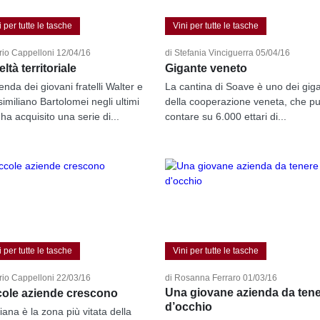
i per tutte le tasche
Vini per tutte le tasche
rio Cappelloni 12/04/16
di Stefania Vinciguerra 05/04/16
ltà territoriale
Gigante veneto
enda dei giovani fratelli Walter e
La cantina di Soave è uno dei giga
imiliano Bartolomei negli ultimi
della cooperazione veneta, che p
ha acquisito una serie di...
contare su 6.000 ettari di...
i per tutte le tasche
Vini per tutte le tasche
rio Cappelloni 22/03/16
di Rosanna Ferraro 01/03/16
Una giovane azienda da ten
cole aziende crescono
d’occhio
iana è la zona più vitata della