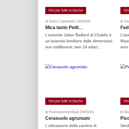
Vini per tutte le tasche
Vin
di Dario Cappelloni 19/04/16
di Da
Mica tanto Petit…
Fede
L’azienda Julien Baillard di Chablis è
L’azi
un’azienda familiare dalle dimensioni
Mass
non indifferenti, ben 24 ettari,...
anni 
Vini per tutte le tasche
Vin
di Francesco Annibali 29/03/16
di Da
Cerasuolo agrumato
Pic
L'ubicazione della cantina di
Serd