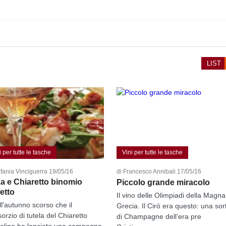
LIST
i per tutte le tasche
Vini per tutte le tasche
efania Vinciguerra 19/05/16
di Francesco Annibali 17/05/16
za e Chiaretto binomio
Piccolo grande miracolo
etto
Il vino delle Olimpiadi della Magna
ll'autunno scorso che il
Grecia. Il Cirò era questo: una sor
orzio di tutela del Chiaretto
di Champagne dell’era pre
olino ha lanciato una campagna