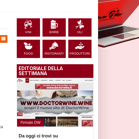
VINI
BIRRE
OLI
FOOD
RISTORANTI
PRODUTTORI
EDITORIALE DELLA
SETTIMANA
Firmato DW
ta
Da oggi ci trovi su