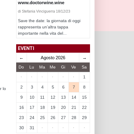
www.doctorwine.wine
di Stefania Vinciguerra 18/12/23
Save the date: la giornata di oggi
rappresenta un’altra tappa
importante nella vita del...
EVENTI
←
Agosto 2026
→
Do
Lu
Ma
Me
Gi
Ve
Sa
·
·
·
·
·
·
1
2
3
4
5
6
7
8
r lo
9
10
11
12
13
14
15
16
17
18
19
20
21
22
23
24
25
26
27
28
29
30
31
·
·
·
·
·