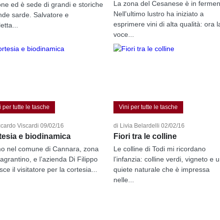
La zona del Cesanese è in fermen
one ed è sede di grandi e storiche
Nell'ultimo lustro ha iniziato a
nde sarde. Salvatore e
esprimere vini di alta qualità: ora l
etta...
voce...
i per tutte le tasche
Vini per tutte le tasche
ccardo Viscardi 09/02/16
di Livia Belardelli 02/02/16
tesia e biodinamica
Fiori tra le colline
o nel comune di Cannara, zona
Le colline di Todi mi ricordano
agrantino, e l’azienda Di Filippo
l’infanzia: colline verdi, vigneto e 
sce il visitatore per la cortesia...
quiete naturale che è impressa
nelle...