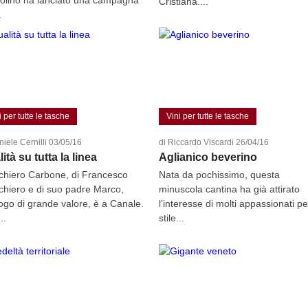
Cristiana....
.
i per tutte le tasche
Vini per tutte le tasche
niele Cernilli 03/05/16
di Riccardo Viscardi 26/04/16
ità su tutta la linea
Aglianico beverino
hiero Carbone, di Francesco
Nata da pochissimo, questa
hiero e di suo padre Marco,
minuscola cantina ha già attirato
ogo di grande valore, è a Canale.
l’interesse di molti appassionati pe
..
stile...