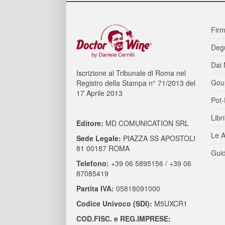
Firm
Degu
Dai 
Iscrizione al Tribunale di Roma nel
Gou
Registro della Stampa n° 71/2013 del
17 Aprile 2013
Pot-
Libri
Editore:
MD COMUNICATION SRL
Le A
Sede Legale:
PIAZZA SS APOSTOLI
81 00187 ROMA
Guid
Telefono:
+39 06 5895156 / +39 06
87085419
Partita IVA:
05818091000
Codice Univoco (SDI):
M5UXCR1
COD.FISC. e REG.IMPRESE: