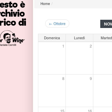
Home
/
NOV
← Ottobre
Domenica
Lunedì
Marted
1
2
8
9
15
16