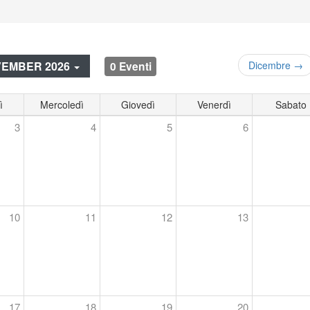
0 Eventi
EMBER 2026
Dicembre →
ì
Mercoledì
Giovedì
Venerdì
Sabato
3
4
5
6
10
11
12
13
17
18
19
20