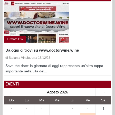
Firmato DW
Da oggi ci trovi su www.doctorwine.wine
di Stefania Vinciguerra 18/12/23
Save the date: la giornata di oggi rappresenta un’altra tappa
importante nella vita del...
EVENTI
←
Agosto 2026
→
Do
Lu
Ma
Me
Gi
Ve
Sa
·
·
·
·
·
·
1