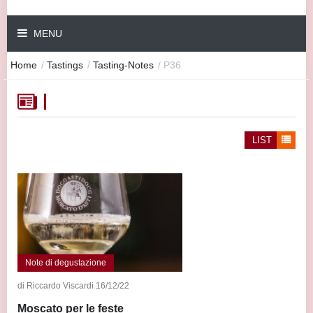
MENU
Home
/
Tastings
/
Tasting-Notes
/
P36
LIST
Note di degustazione
di Riccardo Viscardi 16/12/22
Moscato per le feste