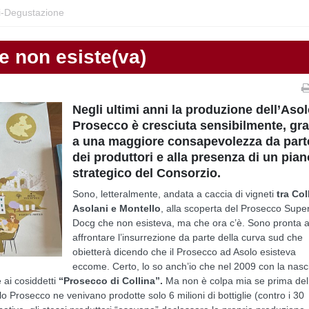
i-Degustazione
e non esiste(va)
Negli ultimi anni la produzione dell’Aso
Prosecco è cresciuta sensibilmente, gra
a una maggiore consapevolezza da part
dei produttori e alla presenza di un pian
strategico del Consorzio.
Sono, letteralmente, andata a caccia di vigneti
tra Col
Asolani e Montello
, alla scoperta del Prosecco Supe
Docg che non esisteva, ma che ora c’è. Sono pronta 
affrontare l’insurrezione da parte della curva sud che
obietterà dicendo che il Prosecco ad Asolo esisteva
eccome. Certo, lo so anch’io che nel 2009 con la nasc
 ai cosiddetti
“Prosecco di Collina”.
Ma non è colpa mia se prima del
Prosecco ne venivano prodotte solo 6 milioni di bottiglie (contro i 30