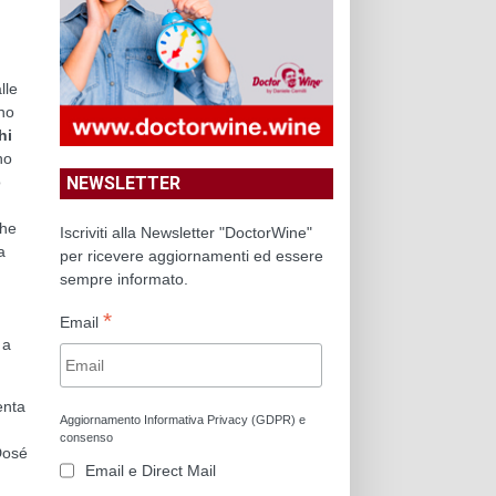
lle
ono
hi
no
NEWSLETTER
o
che
Iscriviti alla Newsletter "DoctorWine"
a
per ricevere aggiornamenti ed essere
sempre informato.
*
Email
 a
enta
Aggiornamento Informativa Privacy (GDPR) e
consenso
Dosé
Email e Direct Mail