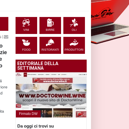
VINI
BIRRE
OLI
|
lo
FOOD
RISTORANTI
PRODUTTORI
zie
e
EDITORIALE DELLA
o
SETTIMANA
li
riore
ad
ita
Firmato DW
Da oggi ci trovi su