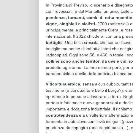
In Provincia di Treviso, lo scenario è disegnato 
coni rovesciati, e dal Montello, un unico coll
pendenze, tornanti, cambi di rotta repentini
vigne, cinghiali e ciclisti
. 2700 (potenziali) e
principalmente, e principalmente Glera, e ross
internazionali. Il 2022 chiuderà, con una previ
bottiglie
. Una bella crescita che come dicevo 
bottiglie ma anche di imbottigliatori che nel gir
raddoppiati. Oggi sono 58, e 460 in totale i so
colline sono anche territori da uve e vini r
prodotte ogni anno. La loro nomea però, per o
paragonabile a quella della bollicina bianca p
Viticoltura eroica
, senza alcun dubbio, tantis
testimone (e poi quanto è bello il borgo?), e 
riportando le persone a lavorare la terra. Neg
portato infatti molte nuove generazioni a dedic
importante e ricca zona industriale. Il richiamo
controtendenza
e a un’ulteriore affermazione d
fermenta in autoclave con lieviti indigeni (pazz
pendenza da capogiro (ancora più pazzo…), o