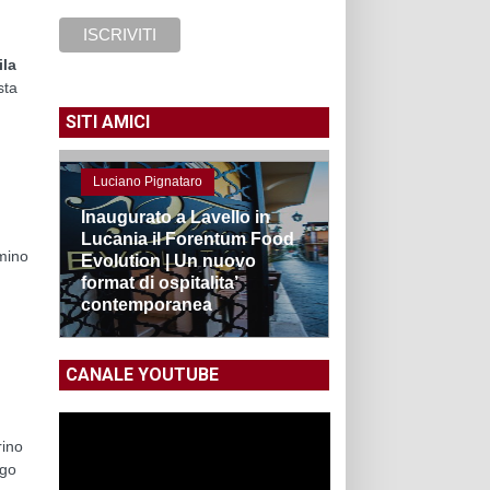
ila
sta
SITI AMICI
Luciano Pignataro
Inaugurato a Lavello in
Lucania il Forentum Food
omino
Evolution | Un nuovo
format di ospitalita’
contemporanea
CANALE YOUTUBE
rino
ngo