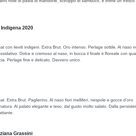
no note di pasta di mandorle, sciroppo di sambuco, e infine un fresco
 Indigena 2020
on lieviti indigeni. Extra Brut. Oro intenso. Perlage sottile. Al naso n
sidativo. Dolce e cremoso al naso, in bocca il finale è floreale con qu
cia. Perlage fine e delicato. Davvero unico.
Extra Brut. Paglierino. Al naso fiori melliferi, nespole e gocce d’oro.
 matura. Al palato elegante e teso, dal gusto molto salato. Dalla persist
attante.
ziana Grassini