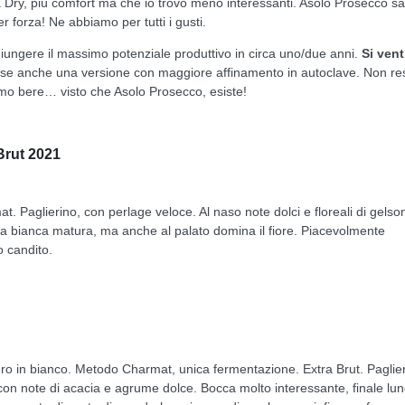
a Dry, più comfort ma che io trovo meno interessanti. Asolo Prosecco sa
er forza! Ne abbiamo per tutti i gusti.
giungere il massimo potenziale produttivo in circa uno/due anni.
Si vent
rse anche una versione con maggiore affinamento in autoclave. Non re
amo bere… visto che Asolo Prosecco, esiste!
Brut 2021
 Paglierino, con perlage veloce. Al naso note dolci e floreali di gels
utta bianca matura, ma anche al palato domina il fiore. Piacevolmente
ro candito.
o in bianco. Metodo Charmat, unica fermentazione. Extra Brut. Paglie
 con note di acacia e agrume dolce. Bocca molto interessante, finale lu