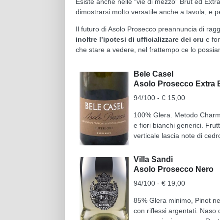
Esiste anche nelle “vie di mezzo” Brut ed Extr
dimostrarsi molto versatile anche a tavola, e p
Il futuro di Asolo Prosecco preannuncia di rag
inoltre l’ipotesi di ufficializzare dei cru
e fo
che stare a vedere, nel frattempo ce lo possi
Bele Casel
Asolo Prosecco Extra 
94/100 - € 15,00
100% Glera. Metodo Charmat.
e fiori bianchi generici. Fr
verticale lascia note di ced
Villa Sandi
Asolo Prosecco Nero
94/100 - € 19,00
85% Glera minimo, Pinot ner
con riflessi argentati. Naso