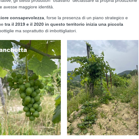
rnative, gli stessi produttori “osavano” declassare la propria produzione
he avesse maggiore identità.
iore consapevolezza
, forse la presenza di un piano strategico e
che
tra il 2019 e il 2020 in questo territorio inizia una piccola
tiglie ma soprattutto di imbottigliatori.