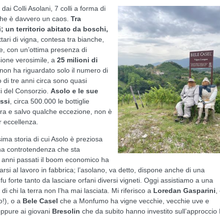
dai Colli Asolani, 7 colli a forma di
e che è davvero un caos.
Tra
; un territorio abitato da boschi,
ttari di vigna, contesa tra bianche,
e, con un’ottima presenza di
sione verosimile, a
25 milioni di
non ha riguardato solo il numero di
o di tre anni circa sono quasi
ci del Consorzio.
Asolo e le sue
ossi
, circa 500.000 le bottiglie
ra e salvo qualche eccezione, non è
er eccellenza.
sima storia di cui Asolo è preziosa
una controtendenza che sta
li anni passati il boom economico ha
arsi al lavoro in fabbrica; l’asolano, va detto, dispone anche di una
 fu forte tanto da lasciare orfani diversi vigneti. Oggi assistiamo a una
i chi la terra non l’ha mai lasciata. Mi riferisco a
Loredan Gasparini
,
o!), o a
Bele Casel
che a Monfumo ha vigne vecchie, vecchie uve e
ppure ai giovani
Bresolin
che da subito hanno investito sull’approccio 