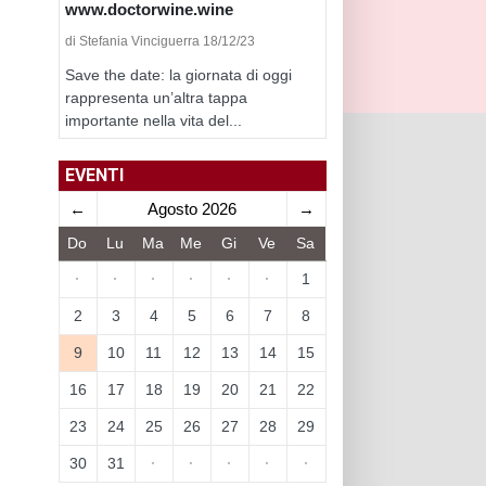
www.doctorwine.wine
di Stefania Vinciguerra 18/12/23
Save the date: la giornata di oggi
rappresenta un’altra tappa
importante nella vita del...
EVENTI
←
Agosto 2026
→
Do
Lu
Ma
Me
Gi
Ve
Sa
·
·
·
·
·
·
1
2
3
4
5
6
7
8
9
10
11
12
13
14
15
16
17
18
19
20
21
22
23
24
25
26
27
28
29
30
31
·
·
·
·
·