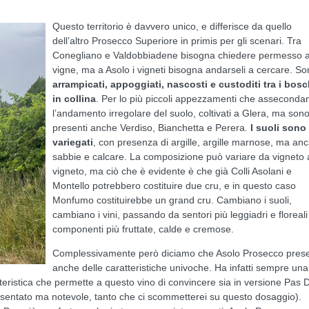
Questo territorio è davvero unico, e differisce da quello
dell’altro Prosecco Superiore in primis per gli scenari. Tra
Conegliano e Valdobbiadene bisogna chiedere permesso a
vigne, ma a Asolo i vigneti bisogna andarseli a cercare. S
arrampicati, appoggiati, nascosti e custoditi tra i bosc
in collina
. Per lo più piccoli appezzamenti che asseconda
l’andamento irregolare del suolo, coltivati a Glera, ma son
presenti anche Verdiso, Bianchetta e Perera.
I suoli sono
variegati
, con presenza di argille, argille marnose, ma an
sabbie e calcare. La composizione può variare da vigneto 
vigneto, ma ciò che è evidente è che già Colli Asolani e
Montello potrebbero costituire due cru, e in questo caso
Monfumo costituirebbe un grand cru. Cambiano i suoli,
cambiano i vini, passando da sentori più leggiadri e floreali
componenti più fruttate, calde e cremose.
Complessivamente però diciamo che Asolo Prosecco pres
anche delle caratteristiche univoche. Ha infatti sempre una
tteristica che permette a questo vino di convincere sia in versione Pas 
presentato ma notevole, tanto che ci scommetterei su questo dosaggio).