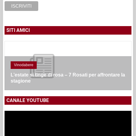
SITI AMICI
Vinodabere
L’estate si tinge di rosa – 7 Rosati per affrontare la
stagione
CANALE YOUTUBE