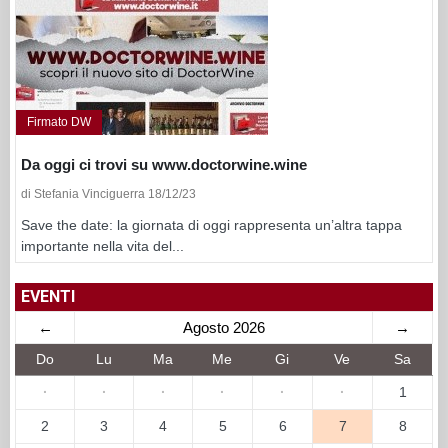
Firmato DW
Da oggi ci trovi su www.doctorwine.wine
di Stefania Vinciguerra 18/12/23
Save the date: la giornata di oggi rappresenta un’altra tappa
importante nella vita del...
EVENTI
←
Agosto 2026
→
Do
Lu
Ma
Me
Gi
Ve
Sa
·
·
·
·
·
·
1
2
3
4
5
6
7
8