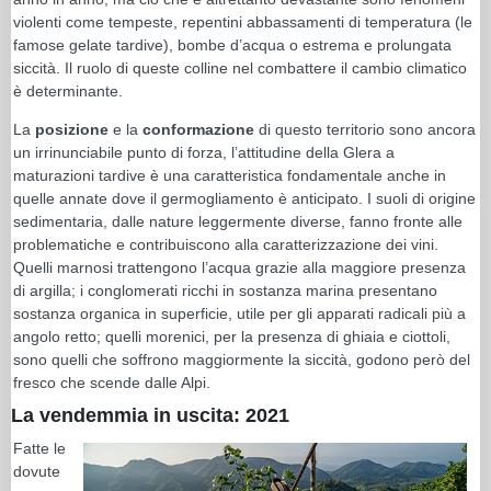
violenti come tempeste, repentini abbassamenti di temperatura (le
famose gelate tardive), bombe d’acqua o estrema e prolungata
siccità. Il ruolo di queste colline nel combattere il cambio climatico
è determinante.
La
posizione
e la
conformazione
di questo territorio sono ancora
un irrinunciabile punto di forza, l’attitudine della Glera a
maturazioni tardive è una caratteristica fondamentale anche in
quelle annate dove il germogliamento è anticipato. I suoli di origine
sedimentaria, dalle nature leggermente diverse, fanno fronte alle
problematiche e contribuiscono alla caratterizzazione dei vini.
Quelli marnosi trattengono l’acqua grazie alla maggiore presenza
di argilla; i conglomerati ricchi in sostanza marina presentano
sostanza organica in superficie, utile per gli apparati radicali più a
angolo retto; quelli morenici, per la presenza di ghiaia e ciottoli,
sono quelli che soffrono maggiormente la siccità, godono però del
fresco che scende dalle Alpi.
La vendemmia in uscita: 2021
Fatte le
dovute