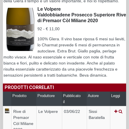
della Glera il tempo è un valore importante, e noi lo rispettiamo.
Le Volpere
Valdobbiadene Prosecco Superiore Rive
di Premaor Còl Miliane 2020
92 - € 11,00
100% Glera. Il vino base riposa 6 mesi sui lieviti,
lo Charmat prevede 6 mesi di permanenza in
autoclave. Extra Brut. Giallo paglia, perlage
molto vivace. Al naso essenziale e verticale con note di frutta
bianca e fiori, pulito e delicato non invadente. Anche al palato
risulta essenziale caratterizzato da una piacevole freschezza e
sensazioni persistenti a tratti balsamiche. Beva dinamica.
PRODOTTI CORRELATI
Prodotto
Produttore
Pubblicato
Autore
Leggi
il
Rive di
Le Volpere
03/06/22
Sissi
Premaor
Baratella
Còl Miliane