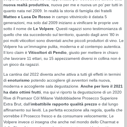
nuova realtà produttiva
, nuova per me e nuova un po’ per tutti in
quanto nata nel 2009. In realtà la storia di famiglia dei fratelli
Matteo e Luca De Rosso
in campo vitivinicolo è datata 5
generazioni, ma solo dal 2009 iniziano a vinificare le proprie uve
sotto il nome de
Le Volpere
. Questi ragazzi sono testimonianza di
quello che sta succedendo sul territorio, quando dagli anni ’80 in
poi molti viticoltori sono diventati anche piccoli produttori di vino. Le
Volpere ha un’immagine pulita, moderna e al contempo autentica.
Il loro claim è
Viticoltori di Pendio
, giusto per mettere in chiaro
che lavorare 11 ettari, su 15 appezzamenti diversi in collina non è
un gioco da ragazzi.
La cantina dal 2022 diventa anche attiva a tutti gli effetti in termini
di
enoturismo
potendo accogliere gli avventori nella nuova,
moderna e accogliente sala degustazione.
Anche per loro il 2021
ha dato ottimi frutti
, ma qui vi riporto la degustazione di un 2020
Rive di Pramaor Còl Miliane Valdobbiadene Prosecco Superiore
Extra Brut, dall’
imbattibile rapporto qualità prezzo
e dal lungo
affinamento sui lieviti. La perfetta eccezione alla regola, quella che
vorrebbe il Prosecco fresco e da consumare velocemente; Le
Volpere invece ci insegna che anche nel mondo dello Charmat e