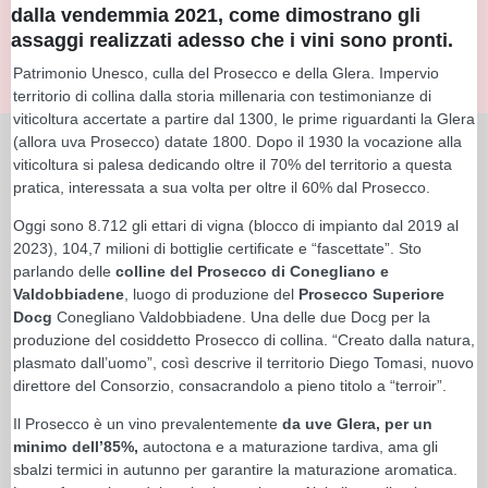
dalla vendemmia 2021, come dimostrano gli
assaggi realizzati adesso che i vini sono pronti.
Patrimonio Unesco, culla del Prosecco e della Glera. Impervio
territorio di collina dalla storia millenaria con testimonianze di
viticoltura accertate a partire dal 1300, le prime riguardanti la Glera
(allora uva Prosecco) datate 1800. Dopo il 1930 la vocazione alla
viticoltura si palesa dedicando oltre il 70% del territorio a questa
pratica, interessata a sua volta per oltre il 60% dal Prosecco.
Oggi sono 8.712 gli ettari di vigna (blocco di impianto dal 2019 al
2023), 104,7 milioni di bottiglie certificate e “fascettate”. Sto
parlando delle
colline del Prosecco di Conegliano e
Valdobbiadene
, luogo di produzione del
Prosecco Superiore
Docg
Conegliano Valdobbiadene. Una delle due Docg per la
produzione del cosiddetto Prosecco di collina. “Creato dalla natura,
plasmato dall’uomo”, così descrive il territorio Diego Tomasi, nuovo
direttore del Consorzio, consacrandolo a pieno titolo a “terroir”.
Il Prosecco è un vino prevalentemente
da uve Glera, per un
minimo dell’85%,
autoctona e a maturazione tardiva, ama gli
sbalzi termici in autunno per garantire la maturazione aromatica.