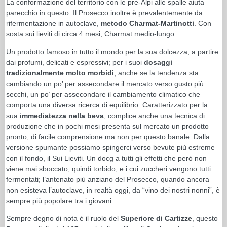
La conformazione del territorio con le pre-Alpi alle spalle aiuta
parecchio in questo. Il Prosecco inoltre è prevalentemente da
rifermentazione in autoclave,
metodo Charmat-Martinotti
. Con
sosta sui lieviti di circa 4 mesi, Charmat medio-lungo.
Un prodotto famoso in tutto il mondo per la sua dolcezza, a partire
dai profumi, delicati e espressivi; per i suoi
dosaggi
tradizionalmente molto morbidi
, anche se la tendenza sta
cambiando un po’ per assecondare il mercato verso gusto più
secchi, un po’ per assecondare il cambiamento climatico che
comporta una diversa ricerca di equilibrio. Caratterizzato per la
sua
immediatezza nella beva
, complice anche una tecnica di
produzione che in pochi mesi presenta sul mercato un prodotto
pronto, di facile comprensione ma non per questo banale. Dalla
versione spumante possiamo spingerci verso bevute più estreme
con il fondo, il Sui Lieviti. Un docg a tutti gli effetti che però non
viene mai sboccato, quindi torbido, e i cui zuccheri vengono tutti
fermentati; l’antenato più anziano del Prosecco, quando ancora
non esisteva l’autoclave, in realtà oggi, da “vino dei nostri nonni”, è
sempre più popolare tra i giovani.
Sempre degno di nota è il ruolo del
Superiore di Cartizze
, questo