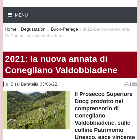
MENU
Home
/
Degustazioni
/
Buon-Perlage
/
2021-La-Nuova-Annata-
Di-Conegliano-Valdobbiadene
2021: la nuova annata di
Conegliano Valdobbiadene
di Sissi Baratella 03/06/22
|
Il Prosecco Superiore
Docg prodotto nel
comprensorio di
Conegliano
Valdobbiadene, sulle
colline Patrimonio
Unesco, esce vincente