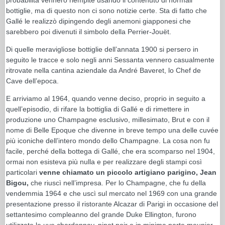
bottiglie, ma di questo non ci sono notizie certe. Sta di fatto che
Gallé le realizzò dipingendo degli anemoni giapponesi che
sarebbero poi divenuti il simbolo della Perrier-Jouët.
Di quelle meravigliose bottiglie dell’annata 1900 si persero in
seguito le tracce e solo negli anni Sessanta vennero casualmente
ritrovate nella cantina aziendale da André Baveret, lo Chef de
Cave dell’epoca.
E arriviamo al 1964, quando venne deciso, proprio in seguito a
quell’episodio, di rifare la bottiglia di Gallé e di rimettere in
produzione uno Champagne esclusivo, millesimato, Brut e con il
nome di Belle Epoque che divenne in breve tempo una delle cuvée
più iconiche dell’intero mondo dello Champagne. La cosa non fu
facile, perché della bottega di Gallé, che era scomparso nel 1904,
ormai non esisteva più nulla e per realizzare degli stampi così
particolari
venne chiamato un piccolo artigiano parigino, Jean
Bigou,
che riuscì nell’impresa. Per lo Champagne, che fu della
vendemmia 1964 e che uscì sul mercato nel 1969 con una grande
presentazione presso il ristorante Alcazar di Parigi in occasione del
settantesimo compleanno del grande Duke Ellington, furono
utilizzate le uve chardonnay, pinot noir e in minima parte meunier