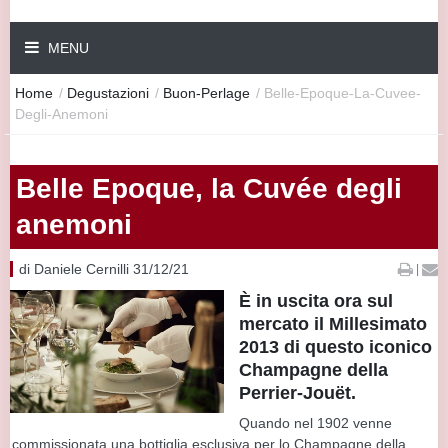
MENU
Home
/
Degustazioni
/
Buon-Perlage
/
Belle-Epoque-La-Cuvee-
Degli-Anemoni
Belle Epoque, la Cuvée degli
anemoni
di Daniele Cernilli 31/12/21
|
È in uscita ora sul
mercato il Millesimato
2013 di questo iconico
Champagne della
Perrier-Jouët.
Quando nel 1902 venne
commissionata una bottiglia esclusiva per lo Champagne della