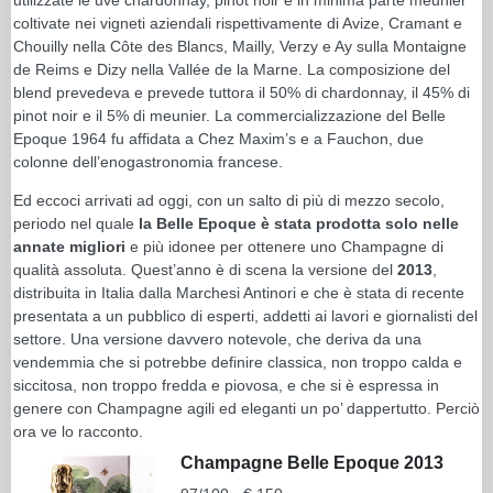
coltivate nei vigneti aziendali rispettivamente di Avize, Cramant e
Chouilly nella Côte des Blancs, Mailly, Verzy e Ay sulla Montaigne
de Reims e Dizy nella Vallée de la Marne. La composizione del
blend prevedeva e prevede tuttora il 50% di chardonnay, il 45% di
pinot noir e il 5% di meunier. La commercializzazione del Belle
Epoque 1964 fu affidata a Chez Maxim’s e a Fauchon, due
colonne dell’enogastronomia francese.
Ed eccoci arrivati ad oggi, con un salto di più di mezzo secolo,
periodo nel quale
la Belle Epoque è stata prodotta solo nelle
annate migliori
e più idonee per ottenere uno Champagne di
qualità assoluta. Quest’anno è di scena la versione del
2013
,
distribuita in Italia dalla Marchesi Antinori e che è stata di recente
presentata a un pubblico di esperti, addetti ai lavori e giornalisti del
settore. Una versione davvero notevole, che deriva da una
vendemmia che si potrebbe definire classica, non troppo calda e
siccitosa, non troppo fredda e piovosa, e che si è espressa in
genere con Champagne agili ed eleganti un po’ dappertutto. Perciò
ora ve lo racconto.
Champagne Belle Epoque 2013