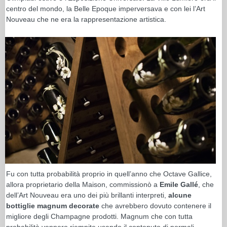
centro del mondo, la Belle Epoque imperversava e con lei l’Art
Nouveau che ne era la rappresentazione artistica.
Fu con tutta probabilità proprio in quell’anno che Octave Gallice,
allora proprietario della Maison, commissionò a
Emile
Gallé
, che
dell’Art Nouveau era uno dei più brillanti interpreti,
alcune
bottiglie magnum decorate
che avrebbero dovuto contenere il
migliore degli Champagne prodotti. Magnum che con tutta
probabilità vennero riempite usando il contenuto di normali