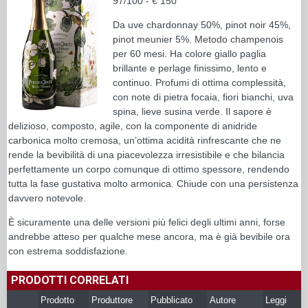
97/100 - € 150
Da uve chardonnay 50%, pinot noir 45%,
pinot meunier 5%. Metodo champenois
per 60 mesi. Ha colore giallo paglia
brillante e perlage finissimo, lento e
continuo. Profumi di ottima complessità,
con note di pietra focaia, fiori bianchi, uva
spina, lieve susina verde. Il sapore è
delizioso, composto, agile, con la componente di anidride
carbonica molto cremosa, un’ottima acidità rinfrescante che ne
rende la bevibilità di una piacevolezza irresistibile e che bilancia
perfettamente un corpo comunque di ottimo spessore, rendendo
tutta la fase gustativa molto armonica. Chiude con una persistenza
davvero notevole.
È sicuramente una delle versioni più felici degli ultimi anni, forse
andrebbe atteso per qualche mese ancora, ma è già bevibile ora
con estrema soddisfazione.
PRODOTTI CORRELATI
Prodotto
Produttore
Pubblicato
Autore
Leggi