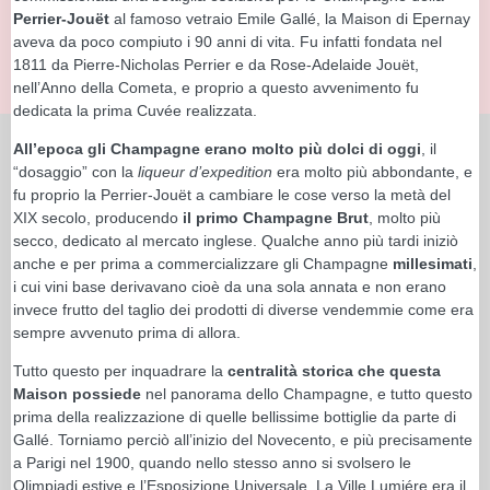
Perrier-Jouët
al famoso vetraio Emile Gallé, la Maison di Epernay
aveva da poco compiuto i 90 anni di vita. Fu infatti fondata nel
1811 da Pierre-Nicholas Perrier e da Rose-Adelaide Jouët,
nell’Anno della Cometa, e proprio a questo avvenimento fu
dedicata la prima Cuvée realizzata.
All’epoca gli Champagne erano molto più dolci di oggi
, il
“dosaggio” con la
liqueur d’expedition
era molto più abbondante, e
fu proprio la Perrier-Jouët a cambiare le cose verso la metà del
XIX secolo, producendo
il primo Champagne Brut
, molto più
secco, dedicato al mercato inglese. Qualche anno più tardi iniziò
anche e per prima a commercializzare gli Champagne
millesimati
,
i cui vini base derivavano cioè da una sola annata e non erano
invece frutto del taglio dei prodotti di diverse vendemmie come era
sempre avvenuto prima di allora.
Tutto questo per inquadrare la
centralità storica che questa
Maison possiede
nel panorama dello Champagne, e tutto questo
prima della realizzazione di quelle bellissime bottiglie da parte di
Gallé. Torniamo perciò all’inizio del Novecento, e più precisamente
a Parigi nel 1900, quando nello stesso anno si svolsero le
Olimpiadi estive e l’Esposizione Universale. La Ville Lumiére era il