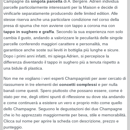
Campagne da
singola parcella
di A. Bergère. Adrien individua
parcelle particolarmente interessanti per la Maison e decide di
vinificarle separatamente producendo delle limited edition. Alle
stesse riserva anche una particolare condizione nel corso della
presa di spuma che non avviene con tappo a corona ma con
tappo in sughero e graffa
. Secondo la sua esperienza non solo
cambia il gusto, andando a valorizzare le peculiarità delle singole
parcelle conferendo maggiori carattere e personalità, ma
garantisce anche soste sui lieviti in bottiglia più lunghe e sicure.
Dopo i primi anni infatti, mi spiega Adrien, si percepisce la
differenza diventando il tappo in sughero più a tenuta rispetto a
una bidule di plastica.
Non me ne vogliano i veri esperti Champagnisti per aver cercato di
riassumere in tre elementi dei
concetti complessi
e per nulla
banali come questi. Spero piuttosto che possano essere, come è
stato per me, degli ottimi spunti di riflessione su dove sta andando
e come continuerà a esistere un vero e proprio mito come quello
dello Champagne. Seguono le degustazioni dei due Champagne
che io ho apprezzato maggiormente per beva, stile e memorabilità.
Clicca sul nome per aprire la scheda con descrizione, prezzo e
punteggio.