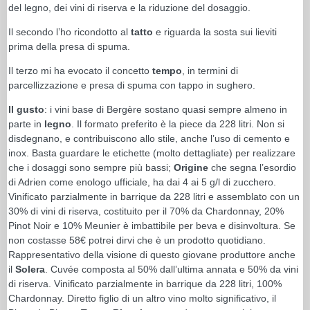
del legno, dei vini di riserva e la riduzione del dosaggio.
Il secondo l’ho ricondotto al
tatto
e riguarda la sosta sui lieviti
prima della presa di spuma.
Il terzo mi ha evocato il concetto
tempo
, in termini di
parcellizzazione e presa di spuma con tappo in sughero.
Il gusto
: i vini base di Bergère sostano quasi sempre almeno in
parte in
legno
. Il formato preferito è la piece da 228 litri. Non si
disdegnano, e contribuiscono allo stile, anche l’uso di cemento e
inox. Basta guardare le etichette (molto dettagliate) per realizzare
che i dosaggi sono sempre più bassi;
Origine
che segna l’esordio
di Adrien come enologo ufficiale, ha dai 4 ai 5 g/l di zucchero.
Vinificato parzialmente in barrique da 228 litri e assemblato con un
30% di vini di riserva, costituito per il 70% da Chardonnay, 20%
Pinot Noir e 10% Meunier è imbattibile per beva e disinvoltura. Se
non costasse 58€ potrei dirvi che è un prodotto quotidiano.
Rappresentativo della visione di questo giovane produttore anche
il
Solera
. Cuvée composta al 50% dall’ultima annata e 50% da vini
di riserva. Vinificato parzialmente in barrique da 228 litri, 100%
Chardonnay. Diretto figlio di un altro vino molto significativo, il