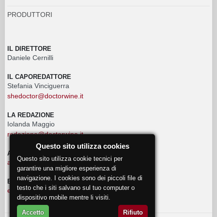
PRODUTTORI
IL DIRETTORE
Daniele Cernilli
IL CAPOREDATTORE
Stefania Vinciguerra
shedoctor@doctorwine.it
LA REDAZIONE
Iolanda Maggio
redazione@doctorwine.it
Questo sito utilizza cookies
ADVERTISING
Questo sito utilizza cookie tecnici per
advertising@doctorwine.it
garantire una migliore esperienza di
navigazione. I cookies sono dei piccoli file di
EVENTI
testo che i siti salvano sul tuo computer o
eventi@doctorwine.it
dispositivo mobile mentre li visiti.
Accetto
Rifiuto