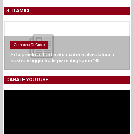
SITI AMICI
Cronache Di Gusto
Si fa presto a dire lievito madre e alveolatura: il
nostro viaggio tra le pizze degli anni ‘90
CANALE YOUTUBE