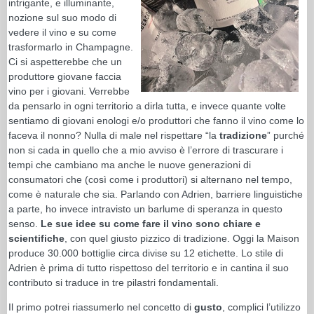
intrigante, e illuminante,
nozione sul suo modo di
vedere il vino e su come
trasformarlo in Champagne.
Ci si aspetterebbe che un
produttore giovane faccia
vino per i giovani. Verrebbe
da pensarlo in ogni territorio a dirla tutta, e invece quante volte
sentiamo di giovani enologi e/o produttori che fanno il vino come lo
faceva il nonno? Nulla di male nel rispettare “la
tradizione
” purché
non si cada in quello che a mio avviso è l’errore di trascurare i
tempi che cambiano ma anche le nuove generazioni di
consumatori che (così come i produttori) si alternano nel tempo,
come è naturale che sia. Parlando con Adrien, barriere linguistiche
a parte, ho invece intravisto un barlume di speranza in questo
senso.
Le sue idee su come fare il vino sono chiare e
scientifiche
, con quel giusto pizzico di tradizione. Oggi la Maison
produce 30.000 bottiglie circa divise su 12 etichette. Lo stile di
Adrien è prima di tutto rispettoso del territorio e in cantina il suo
contributo si traduce in tre pilastri fondamentali.
Il primo potrei riassumerlo nel concetto di
gusto
, complici l’utilizzo