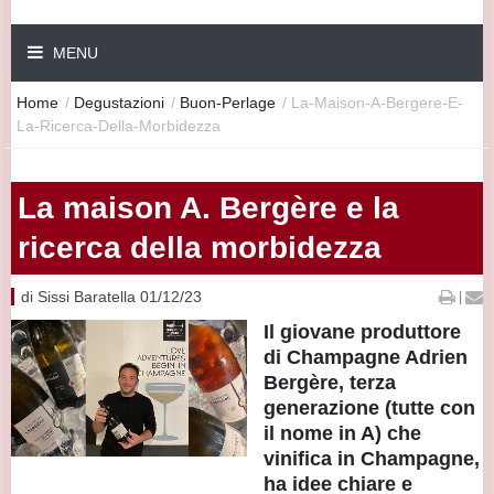
MENU
Home
/
Degustazioni
/
Buon-Perlage
/
La-Maison-A-Bergere-E-
La-Ricerca-Della-Morbidezza
La maison A. Bergère e la
ricerca della morbidezza
di Sissi Baratella 01/12/23
|
Il giovane produttore
di Champagne Adrien
Bergère, terza
generazione (tutte con
il nome in A) che
vinifica in Champagne,
ha idee chiare e