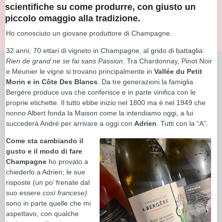
scientifiche su come produrre, con giusto un
piccolo omaggio alla tradizione.
Ho conosciuto un giovane produttore di Champagne.
32 anni, 70 ettari di vigneto in Champagne, al grido di battaglia:
Rien de grand ne se fai sans Passion
. Tra Chardonnay, Pinot Noir
e Meunier le vigne si trovano principalmente in
Vallée du Petit
Morin e in Côte Des Blancs
. Da tre generazioni la famiglia
Bergère produce uva che conferisce e in parte vinifica con le
proprie etichette. Il tutto ebbe inizio nel 1800 ma è nel 1949 che
nonno Albert fonda la Maison come la intendiamo oggi, a lui
succederà André per arrivare a oggi con
Adrien
. Tutti con la “A”.
Come sta cambiando il
gusto e il modo di fare
Champagne
ho provato a
chiederlo a Adrien; le sue
risposte (un po’ frenate dal
suo essere
così francese)
sono in parte quelle che mi
aspettavo, con qualche