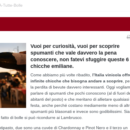
A-Tutte-Bolle
Vuoi per curiosità, vuoi per scoprire
spumanti che vale davvero la pena
conoscere, non fatevi sfuggire queste 6
chicche emiliane.
Come abbiamo più volte ribadito,
l’Italia vinicola offr
infinite chicche che bisogna andare a scoprire
, p
la perdita di bevute davvero interessanti. Oggi voglia
parlare di spumanti che pochi conoscono (al di fuori de
abitanti del posto) e che meritano di allietare qualsiasi
festa, anche perché costano mediamente meno di altr
spumanti più blasonati e invece sono godibilissimi. S
fatto di bolle si può ricondurre ai Lambrusco.
ntipasto, due sono una cuvée di Chardonnay e Pinot Nero e il terzo un