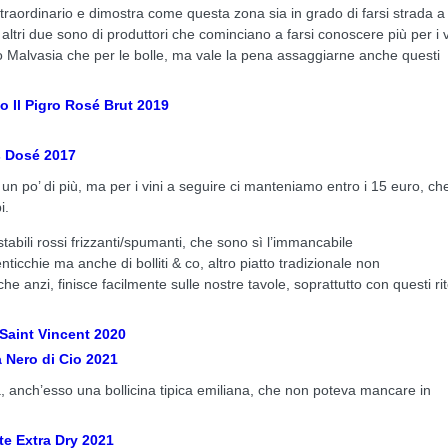
traordinario e dimostra come questa zona sia in grado di farsi strada a
 altri due sono di produttori che cominciano a farsi conoscere più per i v
o o Malvasia che per le bolle, ma vale la pena assaggiarne anche questi
o Il Pigro Rosé Brut 2019
s Dosé 2017
 po’ di più, ma per i vini a seguire ci manteniamo entro i 15 euro, ch
i.
bili rossi frizzanti/spumanti, che sono sì l’immancabile
chie ma anche di bolliti & co, altro piatto tradizionale non
e anzi, finisce facilmente sulle nostre tavole, soprattutto con questi rit
 Saint Vincent 2020
 Nero di Cio 2021
 anch’esso una bollicina tipica emiliana, che non poteva mancare in
te Extra Dry 2021