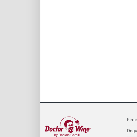
Firm
Degu