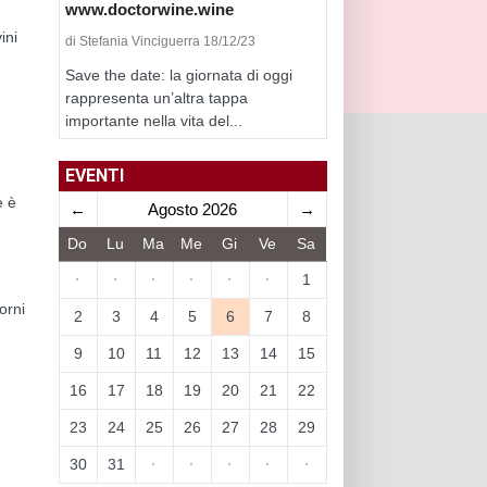
www.doctorwine.wine
ini
di Stefania Vinciguerra 18/12/23
Save the date: la giornata di oggi
rappresenta un’altra tappa
importante nella vita del...
EVENTI
e è
←
Agosto 2026
→
Do
Lu
Ma
Me
Gi
Ve
Sa
·
·
·
·
·
·
1
orni
2
3
4
5
6
7
8
9
10
11
12
13
14
15
16
17
18
19
20
21
22
23
24
25
26
27
28
29
30
31
·
·
·
·
·