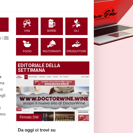
VINI
BIRRE
OLI
|
FOOD
RISTORANTI
PRODUTTORI
EDITORIALE DELLA
SETTIMANA
e
ena
mo
gli
i
iamo
Firmato DW
Da oggi ci trovi su