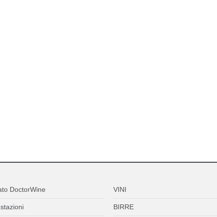
ato DoctorWine
VINI
stazioni
BIRRE