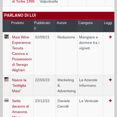
di Torbe 1995
Valpolicella
PARLANO DI LUI
Prodotto
Pubblicato
Autore
Categoria
Leggi
il
Masi Wine
02/09/21
Redazione
Mangiare e
Experience:
dormire tra i
Tenuta
vigneti
Canova e
Possessioni
di Serego
Alighieri
Nasce la
22/03/23
Marketing
Le Aziende
“bottiglia
&
Informano
Masi”
Advertising
Sette
23/12/22
Daniele
La Verticale
decenni di
Cernilli
Amarone