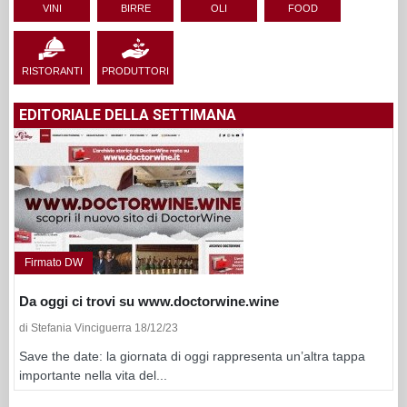
VINI
BIRRE
OLI
FOOD
RISTORANTI
PRODUTTORI
EDITORIALE DELLA SETTIMANA
Firmato DW
Da oggi ci trovi su www.doctorwine.wine
di Stefania Vinciguerra 18/12/23
Save the date: la giornata di oggi rappresenta un’altra tappa
importante nella vita del...