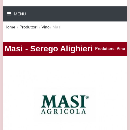
MENU
Home
/
Produttori
/
Vino
/
Masi
Masi - Serego Alighieri
Produttore: Vino
|