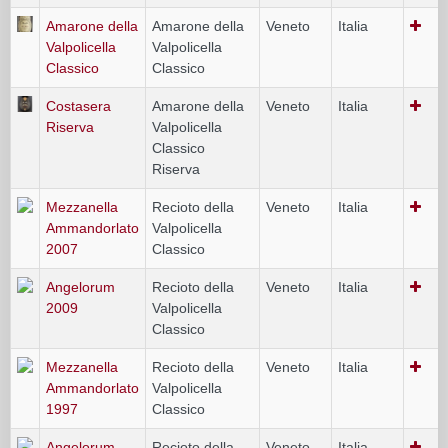
Amarone della
Amarone della
Veneto
Italia
Valpolicella
Valpolicella
Classico
Classico
Costasera
Amarone della
Veneto
Italia
Riserva
Valpolicella
Classico
Riserva
Mezzanella
Recioto della
Veneto
Italia
Ammandorlato
Valpolicella
2007
Classico
Angelorum
Recioto della
Veneto
Italia
2009
Valpolicella
Classico
Mezzanella
Recioto della
Veneto
Italia
Ammandorlato
Valpolicella
1997
Classico
Angelorum
Recioto della
Veneto
Italia