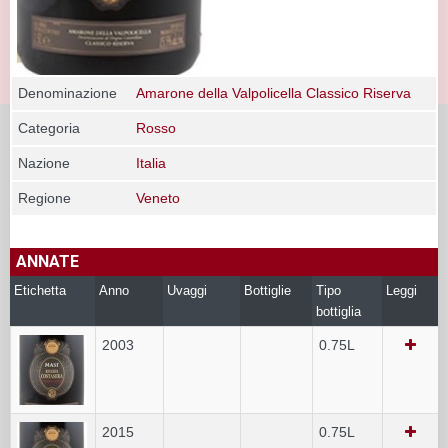
Denominazione
Amarone della Valpolicella Classico Riserva
Categoria
Rosso
Nazione
Italia
Regione
Veneto
ANNATE
Etichetta
Anno
Uvaggi
Bottiglie
Tipo
Leggi
bottiglia
2003
0.75L
2015
0.75L