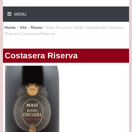
MENU
Home
/
Vini
/
Rosso
/
Masi-Amarone-Della-Valpolicella-Classico-
Riserva-Costasera-Riserva
Costasera Riserva