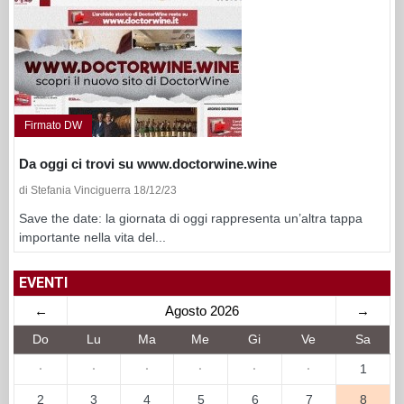
Firmato DW
Da oggi ci trovi su www.doctorwine.wine
di Stefania Vinciguerra 18/12/23
Save the date: la giornata di oggi rappresenta un’altra tappa
importante nella vita del...
EVENTI
←
Agosto 2026
→
Do
Lu
Ma
Me
Gi
Ve
Sa
·
·
·
·
·
·
1
2
3
4
5
6
7
8