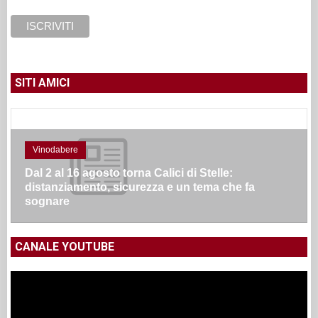
SITI AMICI
Vinodabere
Dal 2 al 16 agosto torna Calici di Stelle:
distanziamento, sicurezza e un tema che fa
sognare
CANALE YOUTUBE