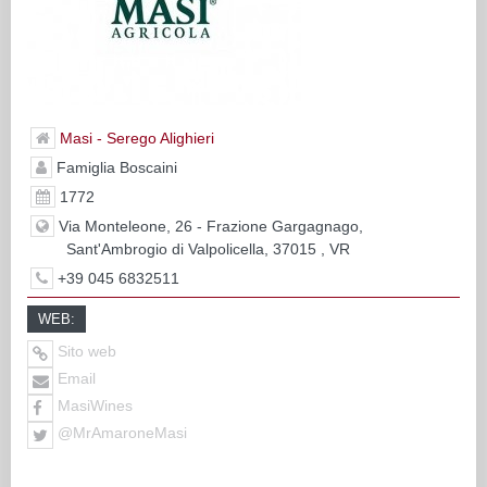
Masi - Serego Alighieri
Famiglia Boscaini
1772
Via Monteleone, 26 - Frazione Gargagnago,
Sant'Ambrogio di Valpolicella, 37015 , VR
+39 045 6832511
WEB:
Sito web
Email
MasiWines
@MrAmaroneMasi