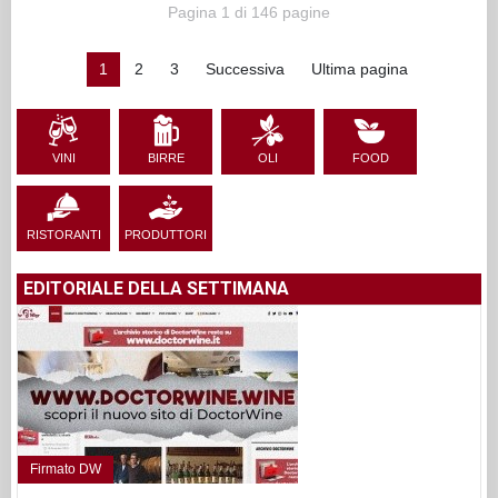
Pagina 1 di 146 pagine
1
2
3
Successiva
Ultima pagina
VINI
BIRRE
OLI
FOOD
RISTORANTI
PRODUTTORI
EDITORIALE DELLA SETTIMANA
Firmato DW