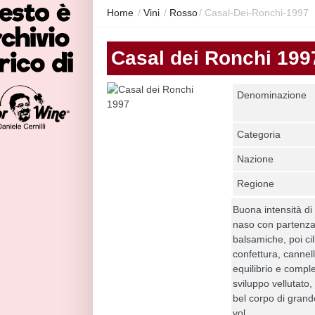
Home
/
Vini
/
Rosso
/
Casal-Dei-Ronchi-1997
Casal dei Ronchi 199
Denominazione
Categoria
Nazione
Regione
Buona intensità di
naso con partenza 
balsamiche, poi ci
confettura, cannell
equilibrio e compl
sviluppo vellutato,
bel corpo di gran
vol.