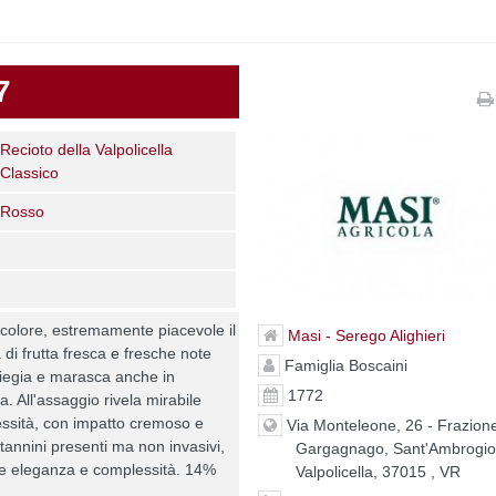
7
Recioto della Valpolicella
Classico
Rosso
 colore, estremamente piacevole il
Masi - Serego Alighieri
di frutta fresca e fresche note
Famiglia Boscaini
liegia e marasca anche in
1772
a. All'assaggio rivela mirabile
essità, con impatto cremoso e
Via Monteleone, 26 - Frazion
 tannini presenti ma non invasivi,
Gargagnago, Sant'Ambrogio
de eleganza e complessità. 14%
Valpolicella, 37015 , VR