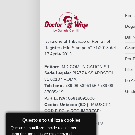
Firm
Degu
Dai N
Iscrizione al Tribunale di Roma nel
Registro della Stampa n° 71/2013 del
Gour
17 Aprile 2013
Pot-P
Editore:
MD COMUNICATION SRL
Libri
Sede Legale:
PIAZZA SS APOSTOLI
81 00187 ROMA
Le A
Telefono:
+39 06 5895156 / +39 06
Guide
87085419
Partita IVA:
05818091000
Codice Univoco (SDI):
M5UXCR1
COD.FISC. e REG.IMPRESE:
05818091000
Questo sito utilizza cookies
Cap. Sociale:
€. 10.200,00 I.V.
Questo sito utilizza cookie tecnici per
REA:
RM 930252
garantire una migliore esperienza di