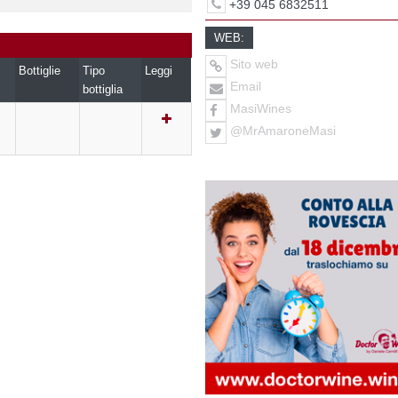
+39 045 6832511
WEB:
Sito web
Bottiglie
Tipo
Leggi
Email
bottiglia
MasiWines
@MrAmaroneMasi