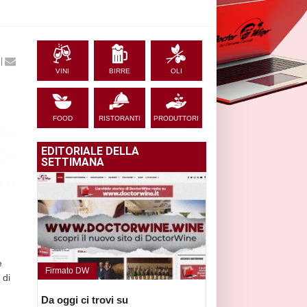
|
VINI
BIRRE
OLI
FOOD
RISTORANTI
PRODUTTORI
EDITORIALE DELLA
SETTIMANA
e
Firmato DW
 di
Da oggi ci trovi su