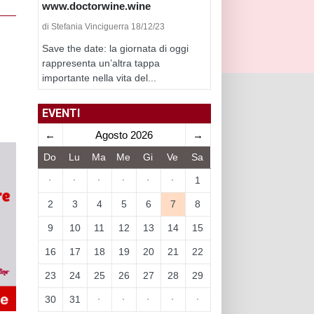
www.doctorwine.wine
di Stefania Vinciguerra 18/12/23
Save the date: la giornata di oggi
rappresenta un’altra tappa
importante nella vita del...
EVENTI
←
Agosto 2026
→
Do
Lu
Ma
Me
Gi
Ve
Sa
·
·
·
·
·
·
1
2
3
4
5
6
7
8
9
10
11
12
13
14
15
16
17
18
19
20
21
22
23
24
25
26
27
28
29
30
31
·
·
·
·
·