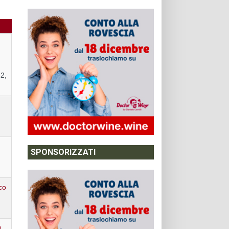
2,
SPONSORIZZATI
co
9