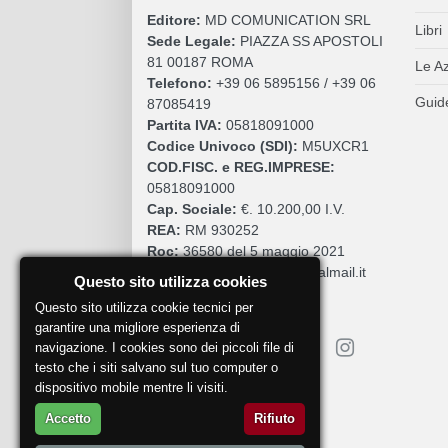
Editore:
MD COMUNICATION SRL
Libri
Sede Legale:
PIAZZA SS APOSTOLI
81 00187 ROMA
Le A
Telefono:
+39 06 5895156 / +39 06
Guide
87085419
Partita IVA:
05818091000
Codice Univoco (SDI):
M5UXCR1
COD.FISC. e REG.IMPRESE:
05818091000
Cap. Sociale:
€. 10.200,00 I.V.
REA:
RM 930252
Roc:
36580 del 5 maggio 2021
Pec:
mdcomunication@legalmail.it
Questo sito utilizza cookies
Questo sito utilizza cookie tecnici per
garantire una migliore esperienza di
navigazione. I cookies sono dei piccoli file di
testo che i siti salvano sul tuo computer o
dispositivo mobile mentre li visiti.
Segnala un problema
Accetto
Rifiuto