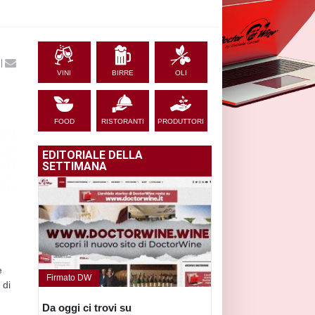
|
VINI
BIRRE
OLI
FOOD
RISTORANTI
PRODUTTORI
EDITORIALE DELLA
SETTIMANA
e
Firmato DW
 di
Da oggi ci trovi su