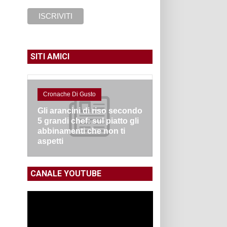
SITI AMICI
Cronache Di Gusto
Gli arancini di riso secondo
5 grandi chef: sul piatto gli
abbinamenti che non ti
aspetti
CANALE YOUTUBE