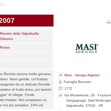
071
 2007
Recioto della Valpolicella
Classico
Rosso
 un Recioto ancora molto giovane,
Masi - Serego Alighieri
rubino. Naso gentile, col fruttato
Famiglia Boscaini
ompagnato da un delicato floreale
1772
stativo di frutta dolce, poi tannini
gia" di ciliegie. Finale
Via Monteleone, 26 - Frazion
to fruttato. Nel complesso un
Gargagnago, Sant'Ambrogio
mo ma più semplice. 14% vol.
Valpolicella, 37015 , VR