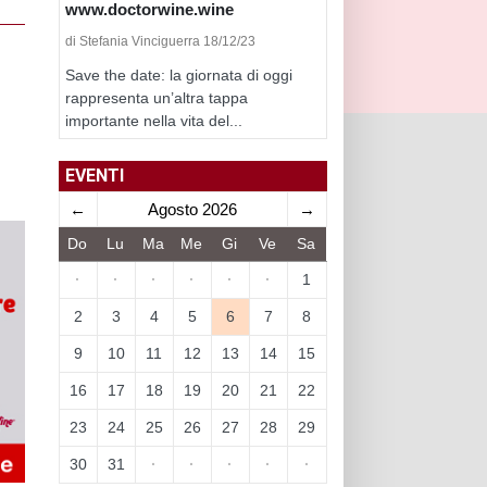
www.doctorwine.wine
di Stefania Vinciguerra 18/12/23
Save the date: la giornata di oggi
rappresenta un’altra tappa
importante nella vita del...
EVENTI
←
Agosto 2026
→
Do
Lu
Ma
Me
Gi
Ve
Sa
·
·
·
·
·
·
1
2
3
4
5
6
7
8
9
10
11
12
13
14
15
16
17
18
19
20
21
22
23
24
25
26
27
28
29
30
31
·
·
·
·
·