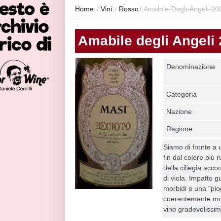
Home
/
Vini
/
Rosso
/
Amabile-Degli-Angeli-20
Amabile degli Angeli
Denominazione
Categoria
Nazione
Regione
Siamo di fronte a
fin dal colore più 
della ciliegia acc
di viola. Impatto gu
morbidi e una "piog
coerentemente mol
vino gradevolissi