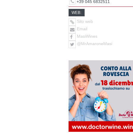
+39 045 6832511
WEB:
Sito web
Email
MasiWines
@MrAmaroneMasi