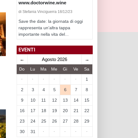
www.doctorwine.wine
di Stefania Vinciguerra 18/12/23
Save the date: la giornata di oggi
rappresenta un’altra tappa
importante nella vita del...
EVENTI
←
Agosto 2026
→
Do
Lu
Ma
Me
Gi
Ve
Sa
·
·
·
·
·
·
1
2
3
4
5
6
7
8
9
10
11
12
13
14
15
16
17
18
19
20
21
22
23
24
25
26
27
28
29
30
31
·
·
·
·
·