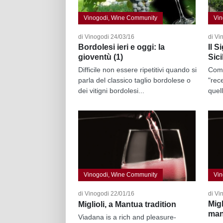
Vinogodi, Wine Community
Vin
di Vinogodi 24/03/16
di Vi
Bordolesi ieri e oggi: la
Il 
gioventù (1)
Sici
Difficile non essere ripetitivi quando si
Come
parla del classico taglio bordolese o
"rec
dei vitigni bordolesi...
quel
Vinogodi, Wine Community
Vin
di Vinogodi 22/01/16
di Vi
Migl
Miglioli, a Mantua tradition
man
Viadana is a rich and pleasure-