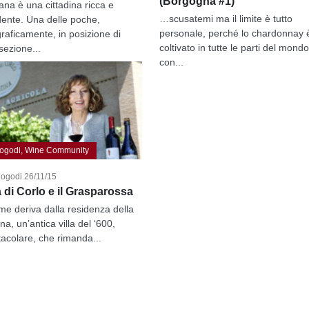
(Borgogna #1)
ana è una cittadina ricca e
…scusatemi ma il limite è tutto
ente. Una delle poche,
personale, perché lo chardonnay 
raficamente, in posizione di
coltivato in tutte le parti del mondo
sezione...
con...
ogodi, Wine Community
nogodi 26/11/15
a di Corlo e il Grasparossa
ome deriva dalla residenza della
na, un’antica villa del ‘600,
tacolare, che rimanda...