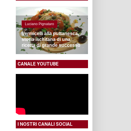
Luciano Pignataro
Vermicelli alla puttanesca,
storia ischitana di una
ricetta di grande successo
CANALE YOUTUBE
I NOSTRI CANALI SOCIAL