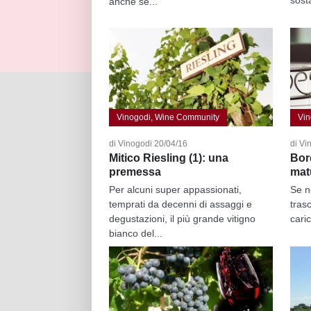
anche se...
Vinogodi, Wine Community
Vin
di Vinogodi 20/04/16
di Vi
Mitico Riesling (1): una
Bord
premessa
matu
Per alcuni super appassionati,
Se ne
temprati da decenni di assaggi e
tras
degustazioni, il più grande vitigno
caric
bianco del...