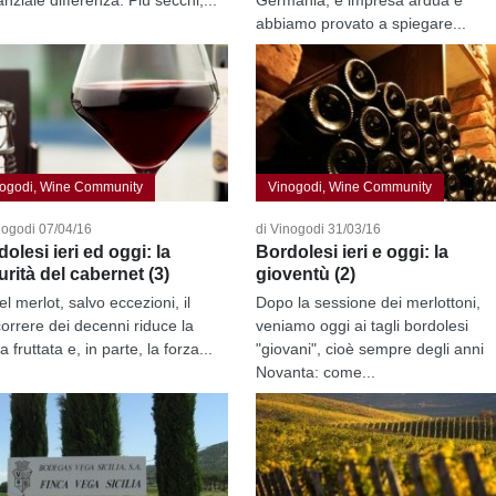
abbiamo provato a spiegare...
ogodi, Wine Community
Vinogodi, Wine Community
nogodi 07/04/16
di Vinogodi 31/03/16
olesi ieri ed oggi: la
Bordolesi ieri e oggi: la
rità del cabernet (3)
gioventù (2)
l merlot, salvo eccezioni, il
Dopo la sessione dei merlottoni,
correre dei decenni riduce la
veniamo oggi ai tagli bordolesi
a fruttata e, in parte, la forza...
"giovani", cioè sempre degli anni
Novanta: come...