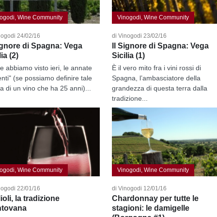
ogodi, Wine Community
Vinogodi, Wine Community
nogodi 24/02/16
di Vinogodi 23/02/16
Signore di Spagna: Vega
Il Signore di Spagna: Vega
lia (2)
Sicilia (1)
 abbiamo visto ieri, le annate
È il vero mito fra i vini rossi di
enti" (se possiamo definire tale
Spagna, l’ambasciatore della
la di un vino che ha 25 anni)...
grandezza di questa terra dalla
tradizione...
ogodi, Wine Community
Vinogodi, Wine Community
nogodi 22/01/16
di Vinogodi 12/01/16
ioli, la tradizione
Chardonnay per tutte le
tovana
stagioni: le damigelle