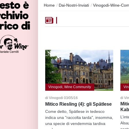
Home
/
Dai-Nostri-Inviati
/
Vinogodi-Wine-Com
Vinogodi, Wine Community
Vin
di Vinogodi 03/05/16
di Vi
Miti
Mitico Riesling (4): gli Spätlese
Kab
Come detto, Spätlese in tedesco
L’int
indica una "raccolta tarda", insomma,
Alsa
una specie di vendemmia tardiva
sosta