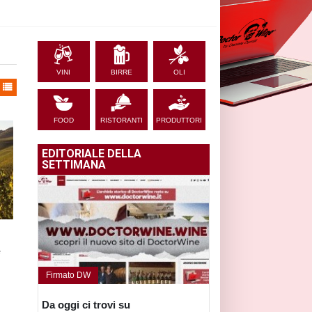
VINI
BIRRE
OLI
FOOD
RISTORANTI
PRODUTTORI
EDITORIALE DELLA
SETTIMANA
e
Firmato DW
Da oggi ci trovi su