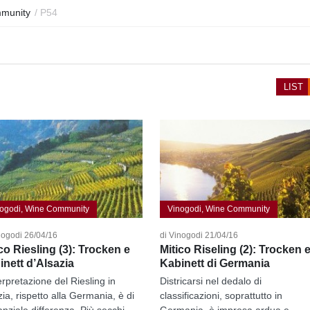
munity
/
P54
LIST
ogodi, Wine Community
Vinogodi, Wine Community
nogodi 26/04/16
di Vinogodi 21/04/16
co Riesling (3): Trocken e
Mitico Riseling (2): Trocken 
inett d’Alsazia
Kabinett di Germania
erpretazione del Riesling in
Districarsi nel dedalo di
zia, rispetto alla Germania, è di
classificazioni, soprattutto in
nziale differenza. Più secchi,...
Germania, è impresa ardua e