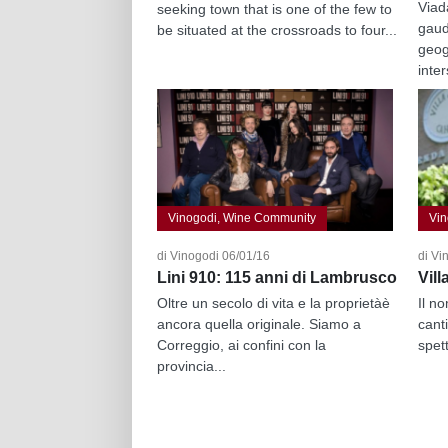
Viad
seeking town that is one of the few to
gaud
be situated at the crossroads to four...
geog
inter
Vinogodi, Wine Community
Vin
di Vinogodi 06/01/16
di Vi
Lini 910: 115 anni di Lambrusco
Vill
Oltre un secolo di vita e la proprietàè
Il n
ancora quella originale. Siamo a
canti
Correggio, ai confini con la
spet
provincia...