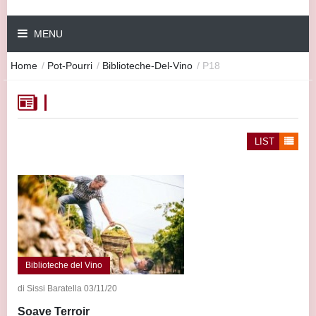
MENU
Home
/
Pot-Pourri
/
Biblioteche-Del-Vino
/
P18
LIST
Biblioteche del Vino
di Sissi Baratella 03/11/20
Soave Terroir