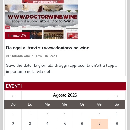
Firmato DW
Da oggi ci trovi su www.doctorwine.wine
di Stefania Vinciguerra 18/12/23
Save the date: la giornata di oggi rappresenta un’altra tappa
importante nella vita del...
EVENTI
←
Agosto 2026
→
Do
Lu
Ma
Me
Gi
Ve
Sa
·
·
·
·
·
·
1
2
3
4
5
6
7
8