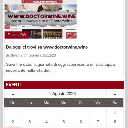
Firmato DW
Da oggi ci trovi su www.doctorwine.wine
di Stefania Vinciguerra 18/12/23
Save the date: la giornata di oggi rappresenta un’altra tappa
importante nella vita del...
EVENTI
←
Agosto 2026
→
Do
Lu
Ma
Me
Gi
Ve
Sa
·
·
·
·
·
·
1
2
3
4
5
6
7
8