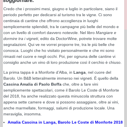
soggiornare.
Credo che i prossimi mesi, giugno e luglio in particolare, siano il
periodo perfetto per dedicarsi al turismo tra le vigne. Ci sono
centinaia di cantine che offrono accoglienza in luoghi
semplicemente splendidi, tra le campagne più belle del mondo e
con un livello di comfort davvero notevole. Nel libro
Mangiare e
dormire tra i vigneti
, edito da DoctorWine, potrete trovare molte
segnalazioni. Qui ve ne vorrei proporre tre, tra le più belle che
conosca. Luoghi che ho visitato personalmente e che mi sono
rimasti nel cuore e negli occhi. Poi, per ognuna delle cantine vi
consiglio anche un vino di loro produzione così il cerchio è chiuso.
La prima tappa è a Monforte d’Alba, in
Langa
, nel cuore del
Barolo. Un B&B letteralmente immerso nei vigneti. È quello della
Cascina Amalia di Paolo Boffa
che, oltre a fare vini
semplicemente spettacolari, come il Barolo Le Coste di Monforte
del 2018, ha anche realizzato questa minuscola struttura con
appena sette camere e dove si possono assaggiare, oltre ai vini,
anche marmellate, formaggi, salumi di produzione locale. Una
meraviglia, insomma.
Amalia Cascina in Langa, Barolo Le Coste di Monforte 2018