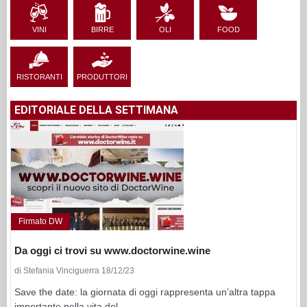
VINI
BIRRE
OLI
FOOD
RISTORANTI
PRODUTTORI
EDITORIALE DELLA SETTIMANA
Firmato DW
Da oggi ci trovi su www.doctorwine.wine
di Stefania Vinciguerra 18/12/23
Save the date: la giornata di oggi rappresenta un’altra tappa
importante nella vita del...