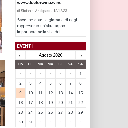
www.doctorwine.wine
di Stefania Vinciguerra 18/12/23
Save the date: la giornata di oggi
rappresenta un’altra tappa
importante nella vita del...
EVENTI
←
Agosto 2026
→
Do
Lu
Ma
Me
Gi
Ve
Sa
·
·
·
·
·
·
1
2
3
4
5
6
7
8
9
10
11
12
13
14
15
16
17
18
19
20
21
22
23
24
25
26
27
28
29
30
31
·
·
·
·
·