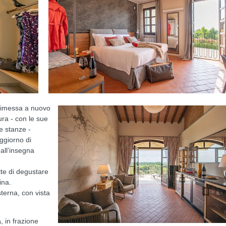
rimessa a nuovo
ura - con le sue
te stanze -
ggiorno di
 all’insegna
e di degustare
ina.
terna, con vista
a
, in frazione