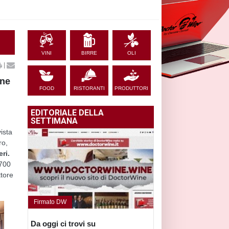
VINI
BIRRE
OLI
|
ine
FOOD
RISTORANTI
PRODUTTORI
EDITORIALE DELLA
SETTIMANA
vista
ro,
ri.
'700
ttore
Firmato DW
Da oggi ci trovi su