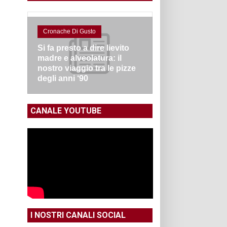
Cronache Di Gusto
Si fa presto a dire lievito
madre e alveolatura: il
nostro viaggio tra le pizze
degli anni ‘90
CANALE YOUTUBE
I NOSTRI CANALI SOCIAL