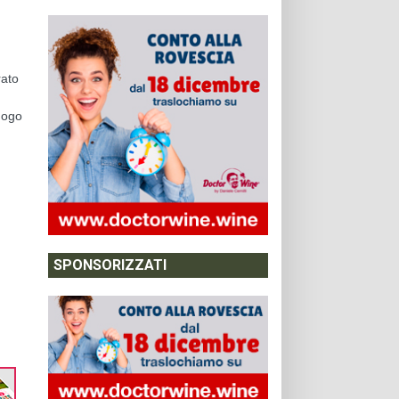
rato
luogo
SPONSORIZZATI