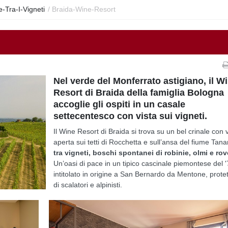
-Tra-I-Vigneti
/
Braida-Wine-Resort
Nel verde del Monferrato astigiano, il W
Resort di Braida della famiglia Bologna
accoglie gli ospiti in un casale
settecentesco con vista sui vigneti.
Il Wine Resort di Braida si trova su un bel crinale con 
aperta sui tetti di Rocchetta e sull’ansa del fiume Tana
tra vigneti, boschi spontanei di robinie, olmi e rove
Un’oasi di pace in un tipico cascinale piemontese del 
intitolato in origine a San Bernardo da Mentone, prote
di scalatori e alpinisti.