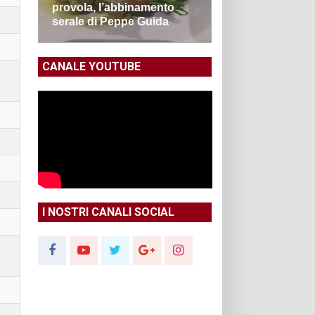
provola, l’abbinamento
serale di Peppe Guida
CANALE YOUTUBE
I NOSTRI CANALI SOCIAL