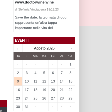
www.doctorwine.wine
di Stefania Vinciguerra 18/12/23
Save the date: la giornata di oggi
rappresenta un’altra tappa
importante nella vita del...
EVENTI
←
Agosto 2026
→
Do
Lu
Ma
Me
Gi
Ve
Sa
·
·
·
·
·
·
1
2
3
4
5
6
7
8
9
10
11
12
13
14
15
16
17
18
19
20
21
22
23
24
25
26
27
28
29
30
31
·
·
·
·
·
gi