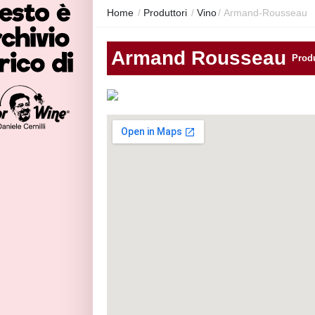
Home
/
Produttori
/
Vino
/
Armand-Rousseau
Armand Rousseau
Produ