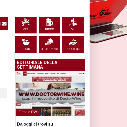
|
VINI
BIRRE
OLI
FOOD
RISTORANTI
PRODUTTORI
EDITORIALE DELLA
SETTIMANA
Firmato DW
Da oggi ci trovi su