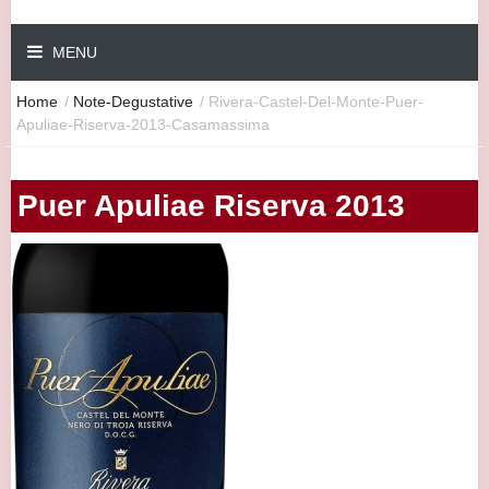
MENU
Home
/
Note-Degustative
/
Rivera-Castel-Del-Monte-Puer-
Apuliae-Riserva-2013-Casamassima
Puer Apuliae Riserva 2013