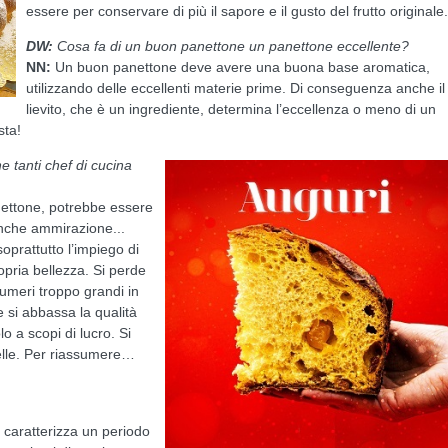
essere per conservare di più il sapore e il gusto del frutto originale.
DW:
C
osa fa di un buon panettone un panettone eccellente?
NN:
Un buon panettone deve avere una buona base aromatica,
utilizzando delle eccellenti materie prime. Di conseguenza anche il
lievito, che è un ingrediente, determina l’eccellenza o meno di un
ista!
 tanti chef di cucina
ettone, potrebbe essere
anche ammirazione...
soprattutto l’impiego di
ropria bellezza. Si perde
umeri troppo grandi in
 si abbassa la qualità
lo a scopi di lucro. Si
belle. Per riassumere…
caratterizza un periodo