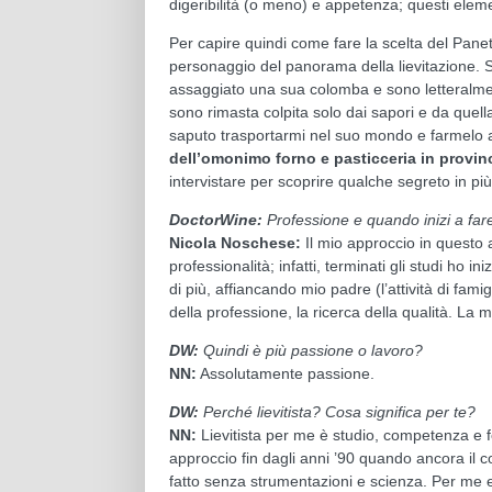
digeribilità (o meno) e appetenza; questi eleme
Per capire quindi come fare la scelta del Panett
personaggio del panorama della lievitazione. S
assaggiato una sua colomba e sono letteralmen
sono rimasta colpita solo dai sapori e da que
saputo trasportarmi nel suo mondo e farmelo a
dell’omonimo forno e pasticceria in provin
intervistare per scoprire qualche segreto in più 
DoctorWine:
P
rofessione e quando inizi a far
Nicola Noschese:
Il mio approccio in questo a
professionalità; infatti, terminati gli studi ho i
di più, affiancando mio padre (l’attività di fami
della professione, la ricerca della qualità. La 
DW:
Quindi è più p
assione o lavoro?
NN:
Assolutamente passione.
DW:
P
erché lievitista? Cosa significa per te?
NN:
Lievitista per me è studio, competenza e 
approccio fin dagli anni ’90 quando ancora il con
fatto senza strumentazioni e scienza. Per me es