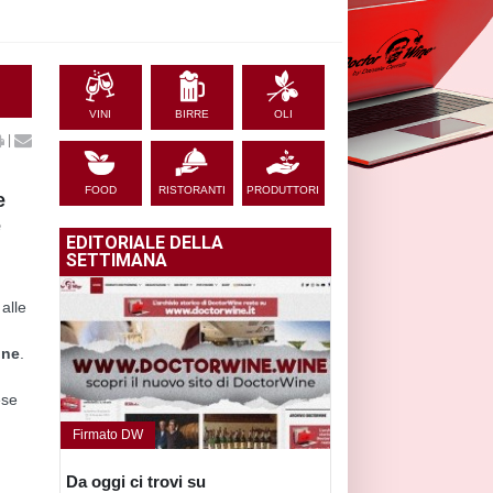
VINI
BIRRE
OLI
|
FOOD
RISTORANTI
PRODUTTORI
e
e
EDITORIALE DELLA
SETTIMANA
 alle
one
.
ese
Firmato DW
Da oggi ci trovi su