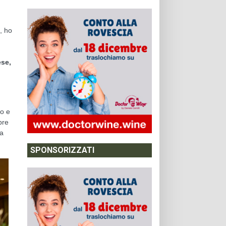
, ho
se,
io e
pre
ca
SPONSORIZZATI