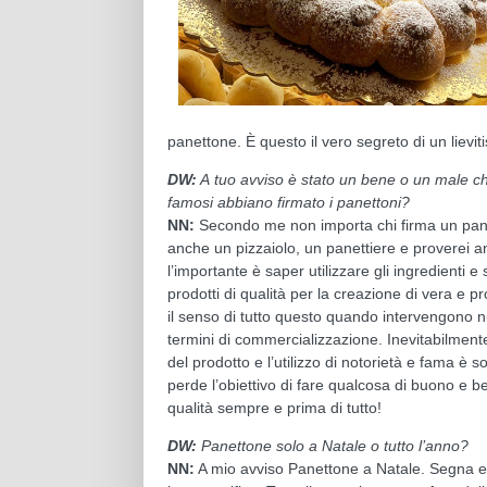
panettone. È questo il vero segreto di un lievit
DW:
A
tuo avviso è stato un bene o un male che
famosi abbiano firmato i panettoni?
NN:
Secondo me non importa chi firma un pan
anche un pizzaiolo, un panettiere e proverei 
l’importante è saper utilizzare gli ingredienti e 
prodotti di qualità per la creazione di vera e p
il senso di tutto questo quando intervengono n
termini di commercializzazione. Inevitabilmente
del prodotto e l’utilizzo di notorietà e fama è so
perde l’obiettivo di fare qualcosa di buono e 
qualità sempre e prima di tutto!
DW:
P
anettone solo a Natale o tutto l’anno?
NN:
A mio avviso Panettone a Natale. Segna e 