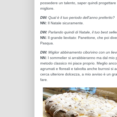
possedere un talento, saper quindi progettare
migliore.
DW:
Qual è il tuo p
eriodo dell'anno preferito?
NN:
Il Natale sicuramente.
DW:
Parlando quindi di Natale, il tuo best selle
NN:
Il grande lievitato: Panettone, che poi di
Pasqua.
DW:
M
iglior abbinamento cibo/vino con un liev
NN:
I sommelier si arrabbieranno ma dal mio pu
metodo classico mi piace proprio. Meglio anco
agrumati e floreali e talvolta anche burrosi s
cerca ulteriore dolcezza, a mio avviso è un g
fare.