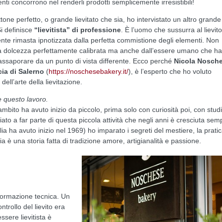
nti concorrono nel renderli prodotti semplicemente irresistibili!
one perfetto, o grande lievitato che sia, ho intervistato un altro grande
i definisce
“lievitista” di professione
. È l’uomo che sussurra al lievito
te rimasta ipnotizzata dalla perfetta commistione degli elementi. Non
lla dolcezza perfettamente calibrata ma anche dall’essere umano che ha
ssaporare da un punto di vista differente. Ecco perché
Nicola Nosche
cia di Salerno
(
https://noschesebakery.it/
), è l’esperto che ho voluto
dell’arte della lievitazione.
e questo lavoro.
mbito ha avuto inizio da piccolo, prima solo con curiosità poi, con stud
niziato a far parte di questa piccola attività che negli anni è cresciuta sem
glia ha avuto inizio nel 1969) ho imparato i segreti del mestiere, la prati
mia è una storia fatta di tradizione amore, artigianalità e passione.
formazione tecnica. Un
trollo del lievito era
sere lievitista è