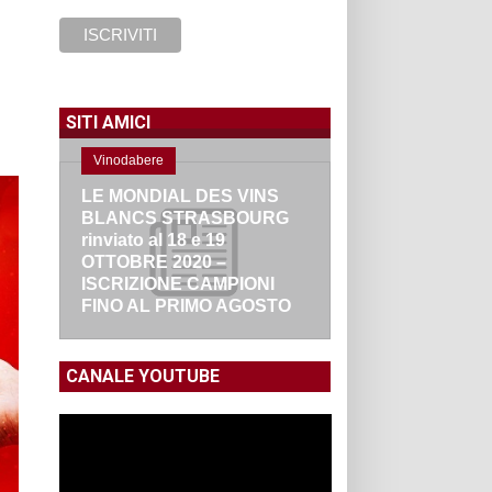
SITI AMICI
Vinodabere
LE MONDIAL DES VINS
BLANCS STRASBOURG
rinviato al 18 e 19
OTTOBRE 2020 –
ISCRIZIONE CAMPIONI
FINO AL PRIMO AGOSTO
CANALE YOUTUBE