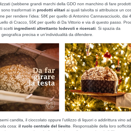
izzati (sebbene grandi marchi della GDO non manchino di fare prodotti
i sono trasformati in
prodotti elitari
ai quali talvolta si attribuisce un co
ine per rendere l’idea: 58€ per quello di Antonino Cannavacciuolo, dai 
quello di Cracco, 55€ per quello di Da Vittorio e via di questo passo. Prod
i scelti
ingredienti altrettanto lodevoli e ricercati
. Si spazia da
e geografica precisa e un’individualità da difendere.
emi candita, il cioccolato oppure l’utilizzo di liquori o addirittura vino a
 sola cosa:
il ruolo centrale del lievito
. Responsabile della loro sofficità