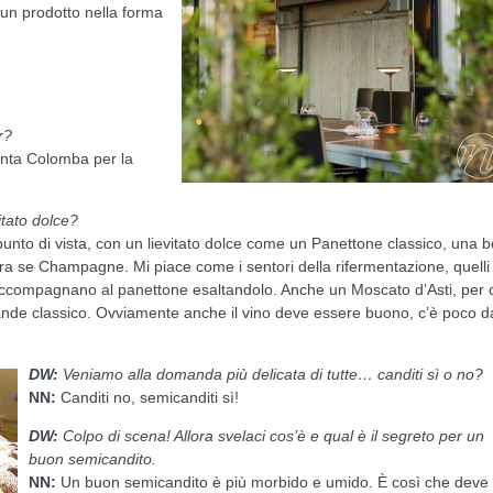
 un prodotto nella forma
r?
venta Colomba per la
itato dolce?
nto di vista, con un lievitato dolce come un Panettone classico, una b
ra se Champagne. Mi piace come i sentori della rifermentazione, quelli
i accompagnano al panettone esaltandolo. Anche un Moscato d’Asti, per 
rande classico. Ovviamente anche il vino deve essere buono, c’è poco d
DW:
Veniamo alla domanda più delicata di tutte… c
anditi sì o no?
NN:
Canditi no, semicanditi sì!
DW:
Colpo di scena! Allora svelaci cos’è e qual è il segreto per un
buon semicandito.
NN:
Un buon semicandito è più morbido e umido. È così che deve