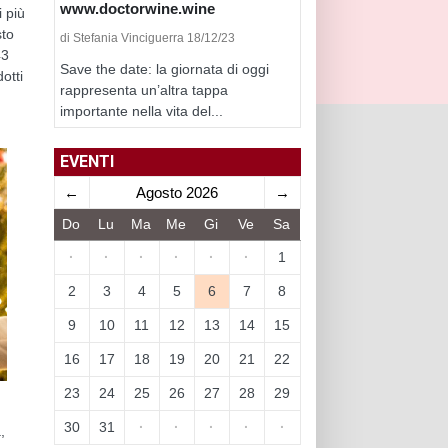
www.doctorwine.wine
 più
sto
di Stefania Vinciguerra 18/12/23
43
Save the date: la giornata di oggi
otti
rappresenta un’altra tappa
importante nella vita del...
EVENTI
←
Agosto 2026
→
Do
Lu
Ma
Me
Gi
Ve
Sa
·
·
·
·
·
·
1
2
3
4
5
6
7
8
9
10
11
12
13
14
15
16
17
18
19
20
21
22
23
24
25
26
27
28
29
d
30
31
·
·
·
·
·
,