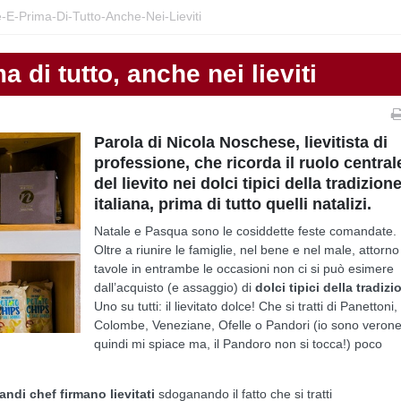
-E-Prima-Di-Tutto-Anche-Nei-Lieviti
 di tutto, anche nei lieviti
Parola di Nicola Noschese, lievitista di
professione, che ricorda il ruolo central
del lievito nei dolci tipici della tradizion
italiana, prima di tutto quelli natalizi.
Natale e Pasqua sono le cosiddette feste comandate.
Oltre a riunire le famiglie, nel bene e nel male, attorno
tavole in entrambe le occasioni non ci si può esimere
dall’acquisto (e assaggio) di
dolci tipici della tradizi
Uno su tutti: il lievitato dolce! Che si tratti di Panettoni,
Colombe, Veneziane, Ofelle o Pandori (io sono veron
quindi mi spiace ma, il Pandoro non si tocca!) poco
andi chef firmano lievitati
sdoganando il fatto che si tratti