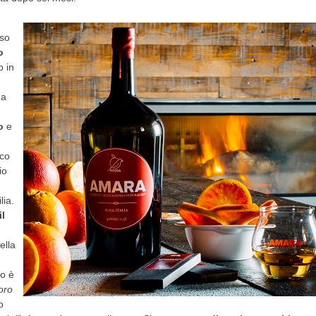
rso
o
o in
 a
o
e
cco
io
lia.
il
ella
mo è
oro
o