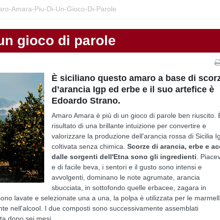
ro-Amara-Piu-Di-Un-Gioco-Di-Parole
un gioco di parole
È siciliano questo amaro a base di scor
d’arancia Igp ed erbe e il suo artefice è
Edoardo Strano.
Amaro Amara è più di un gioco di parole ben riuscito. È
risultato di una brillante intuizione per convertire e
valorizzare la produzione dell'arancia rossa di Sicilia I
coltivata senza chimica.
Scorze di arancia, erbe e a
dalle sorgenti dell'Etna sono gli ingredienti
. Piace
e di facile beva, i sentori e il gusto sono intensi e
avvolgenti, dominano le note agrumate, arancia
sbucciata, in sottofondo quelle erbacee, zagara in
ono lavate e selezionate una a una, la polpa è utilizzata per le marmell
te nell'alcool. I due composti sono successivamente assemblati
a dopo sei mesi.