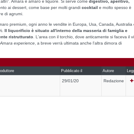
gli altri”. Amara è amaro e liquore. Si serve come
digestivo, aperitivo,
to ai dessert, come base per molti grandi
cocktail
e molto spesso è
re di agrumi.
 amaro premium, ogni anno le vendite in Europa, Usa, Canada, Australia 
0%.
Il liquorificio è situato all'interno della masseria di famiglia e
nte ristrutturato
. L'area con il torchio, dove anticamente si faceva il v
Amara experience
, a breve verrà ultimata anche l'altra dimora di
oduttore
Pubblicato il
Autore
Leg
29/01/20
Redazione