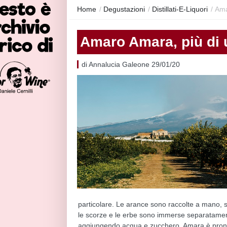
Home
/
Degustazioni
/
Distillati-E-Liquori
/
Ama
Amaro Amara, più di 
di Annalucia Galeone 29/01/20
particolare. Le arance sono raccolte a mano, s
le scorze e le erbe sono immerse separatamen
aggiungendo acqua e zucchero. Amara è pront