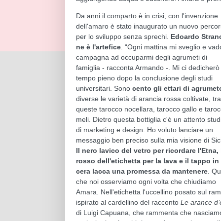
Da anni il comparto è in crisi, con l'invenzione
dell'amaro è stato inaugurato un nuovo perco
per lo sviluppo senza sprechi.
Edoardo Stran
ne è l'artefice
. “Ogni mattina mi sveglio e vad
campagna ad occuparmi degli agrumeti di
famiglia - racconta Armando -. Mi ci dedicherò
tempo pieno dopo la conclusione degli studi
universitari. Sono
cento gli ettari di agrumet
diverse le varietà di arancia rossa coltivate, tra
queste tarocco nocellara, tarocco gallo e taro
meli. Dietro questa bottiglia c'è un attento stud
di marketing e design. Ho voluto lanciare un
messaggio ben preciso sulla mia visione di Sici
Il nero lavico del vetro per ricordare l'Etna, 
rosso dell'etichetta per la lava e il tappo in
cera lacca una promessa da mantenere
. Qu
che noi osserviamo ogni volta che chiudiamo
Amara. Nell'etichetta l'uccellino posato sul ra
ispirato al cardellino del racconto
Le arance d’
di Luigi Capuana, che rammenta che nasciam