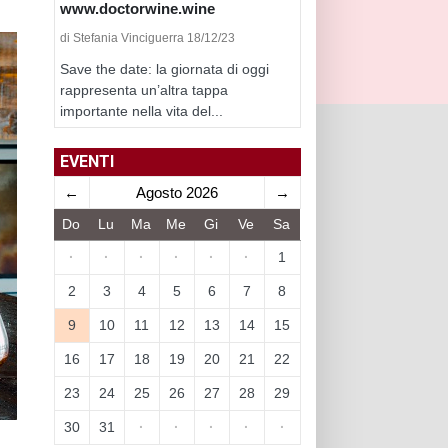
www.doctorwine.wine
di Stefania Vinciguerra 18/12/23
Save the date: la giornata di oggi
rappresenta un’altra tappa
importante nella vita del...
EVENTI
←
Agosto 2026
→
Do
Lu
Ma
Me
Gi
Ve
Sa
·
·
·
·
·
·
1
2
3
4
5
6
7
8
9
10
11
12
13
14
15
16
17
18
19
20
21
22
23
24
25
26
27
28
29
30
31
·
·
·
·
·