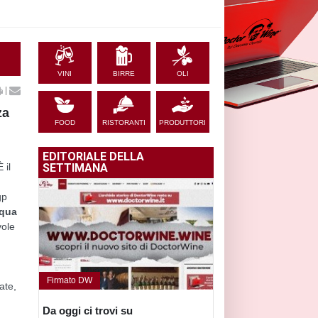
VINI
BIRRE
OLI
|
za
FOOD
RISTORANTI
PRODUTTORI
EDITORIALE DELLA
 il
SETTIMANA
gp
cqua
vole
Firmato DW
ate,
Da oggi ci trovi su