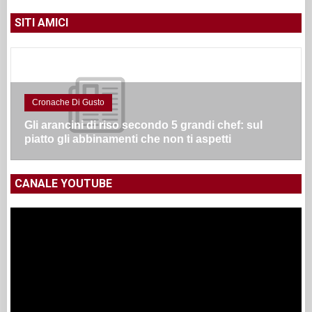
SITI AMICI
Cronache Di Gusto
Gli arancini di riso secondo 5 grandi chef: sul
piatto gli abbinamenti che non ti aspetti
CANALE YOUTUBE