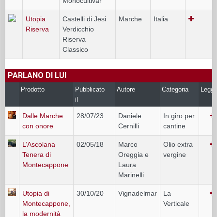
Monocultivar
Utopia
Castelli di Jesi
Marche
Italia
Riserva
Verdicchio
Riserva
Classico
PARLANO DI LUI
Prodotto
Pubblicato
Autore
Categoria
Leggi
il
Dalle Marche
28/07/23
Daniele
In giro per
con onore
Cernilli
cantine
L’Ascolana
02/05/18
Marco
Olio extra
Tenera di
Oreggia e
vergine
Montecappone
Laura
Marinelli
Utopia di
30/10/20
Vignadelmar
La
Montecappone,
Verticale
la modernità