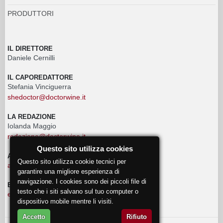
PRODUTTORI
IL DIRETTORE
Daniele Cernilli
IL CAPOREDATTORE
Stefania Vinciguerra
shedoctor@doctorwine.it
LA REDAZIONE
Iolanda Maggio
redazione@doctorwine.it
Questo sito utilizza cookies
ADVERTISING
Questo sito utilizza cookie tecnici per
advertising@doctorwine.it
garantire una migliore esperienza di
navigazione. I cookies sono dei piccoli file di
EVENTI
testo che i siti salvano sul tuo computer o
eventi@doctorwine.it
dispositivo mobile mentre li visiti.
Accetto
Rifiuto