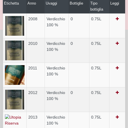
Etichetta
Anno
Uvaggi
Bottiglie
Tipo
Leggi
bottiglia
2008
Verdicchio
0
0.75L
100 %
2010
Verdicchio
0
0.75L
100 %
2011
Verdicchio
0.75L
100 %
2012
Verdicchio
0
0.75L
100 %
2013
Verdicchio
0.75L
100 %