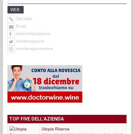
WEB:
Sito web
Email
vinimontecappone
montecappone
montecapponewine
TOP FIVE DELL'AZIENDA
Utopia Riserva