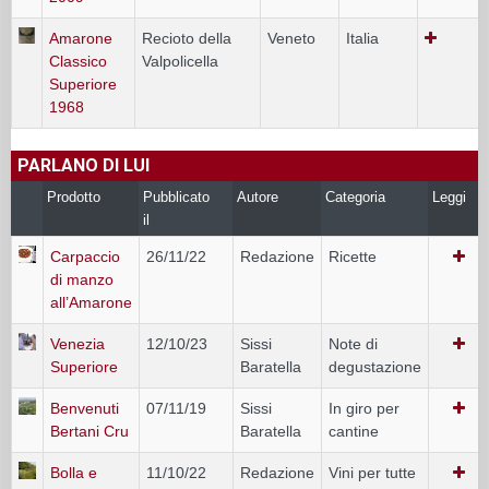
Amarone
Recioto della
Veneto
Italia
Classico
Valpolicella
Superiore
1968
PARLANO DI LUI
Prodotto
Pubblicato
Autore
Categoria
Leggi
il
Carpaccio
26/11/22
Redazione
Ricette
di manzo
all’Amarone
Venezia
12/10/23
Sissi
Note di
Superiore
Baratella
degustazione
Benvenuti
07/11/19
Sissi
In giro per
Bertani Cru
Baratella
cantine
Bolla e
11/10/22
Redazione
Vini per tutte