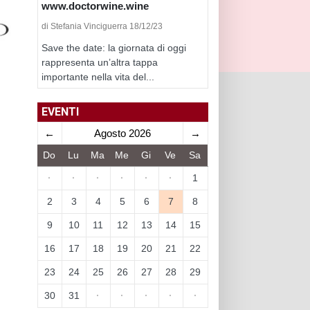
www.doctorwine.wine
di Stefania Vinciguerra 18/12/23
Save the date: la giornata di oggi
rappresenta un’altra tappa
importante nella vita del...
EVENTI
←
Agosto 2026
→
Do
Lu
Ma
Me
Gi
Ve
Sa
·
·
·
·
·
·
1
2
3
4
5
6
7
8
9
10
11
12
13
14
15
16
17
18
19
20
21
22
23
24
25
26
27
28
29
30
31
·
·
·
·
·