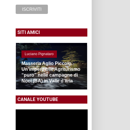
SITI AMICI
Luciano Pignataro
Masseria Aglio Piccolo.
Un’imperdibile Agriturismo
“puro” nelle campagne di
Noci (BA) in Valle d’Itria
CANALE YOUTUBE