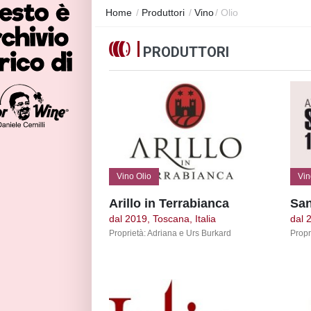
Home
/
Produttori
/
Vino
/
Olio
PRODUTTORI
Vino Olio
Vin
Arillo in Terrabianca
San
dal 2019, Toscana, Italia
dal 
Proprietà: Adriana e Urs Burkard
Propr