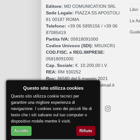
Editore:
MD COMUNICATION SRL
Libri
Sede Legale:
PIAZZA SS APOSTOLI
81 00187 ROMA
Le A
Telefono:
+39 06 5895156 / +39 06
Guide
87085419
Partita IVA:
05818091000
Codice Univoco (SDI):
M5UXCR1
COD.FISC. e REG.IMPRESE:
05818091000
Cap. Sociale:
€. 10.200,00 I.V.
REA:
RM 930252
Roc:
36580 del 5 maggio 2021
Pec:
mdcomunication@legalmail.it
Questo sito utilizza cookies
Questo sito utilizza cookie tecnici per
garantire una migliore esperienza di
navigazione. I cookies sono dei piccoli file di
testo che i siti salvano sul tuo computer o
dispositivo mobile mentre li visiti.
Segnala un problema
Accetto
Rifiuto