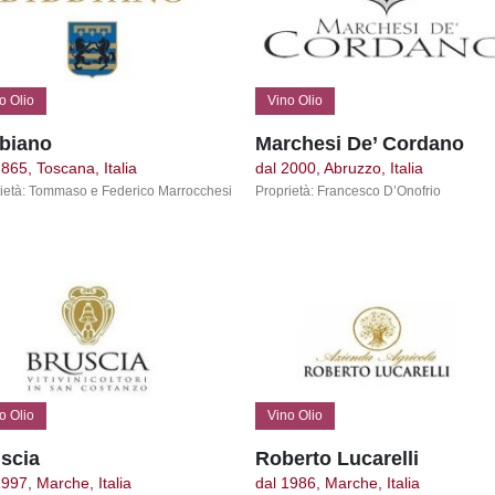
o Olio
Vino Olio
biano
Marchesi De’ Cordano
1865, Toscana, Italia
dal 2000, Abruzzo, Italia
ietà: Tommaso e Federico Marrocchesi
Proprietà: Francesco D’Onofrio
o Olio
Vino Olio
scia
Roberto Lucarelli
1997, Marche, Italia
dal 1986, Marche, Italia