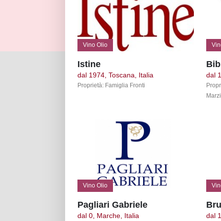
Vino Olio
Vin
Istine
Bib
dal 1974, Toscana, Italia
dal 
Proprietà: Famiglia Fronti
Propr
Marzi
Vino Olio
Vin
Pagliari Gabriele
Bru
dal 0, Marche, Italia
dal 