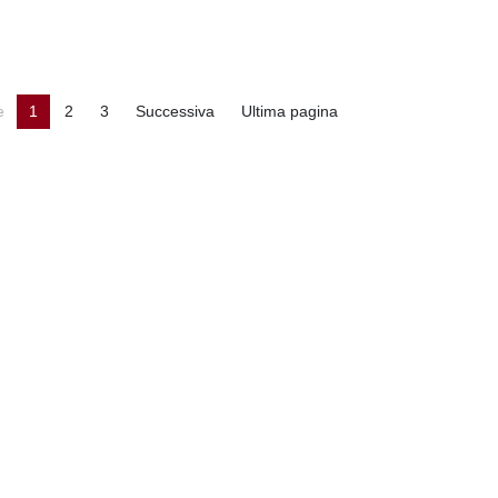
e
1
2
3
Successiva
Ultima pagina