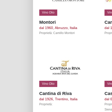
Vino Olio
Vin
Montori
Can
dal 1960, Abruzzo, Italia
dal 1
Proprietà: Camillo Montori
Propr
Vino Olio
Vin
Cantina di Riva
Cas
dal 1926, Trentino, Italia
dal 0
Proprietà:
Propr
Sien