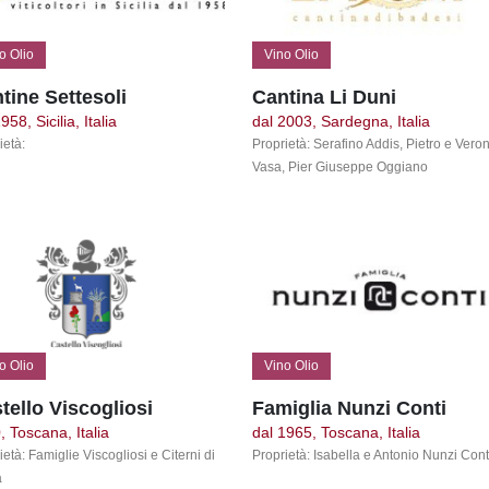
o Olio
Vino Olio
tine Settesoli
Cantina Li Duni
958, Sicilia, Italia
dal 2003, Sardegna, Italia
ietà:
Proprietà: Serafino Addis, Pietro e Vero
Vasa, Pier Giuseppe Oggiano
o Olio
Vino Olio
tello Viscogliosi
Famiglia Nunzi Conti
, Toscana, Italia
dal 1965, Toscana, Italia
ietà: Famiglie Viscogliosi e Citerni di
Proprietà: Isabella e Antonio Nunzi Cont
a