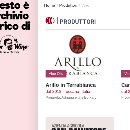
Home
/
Produttori
/
Vino
PRODUTTORI
Vino Olio
Vin
Arillo in Terrabianca
Can
dal 2019, Toscana, Italia
dal 
Proprietà: Adriana e Urs Burkard
Propr