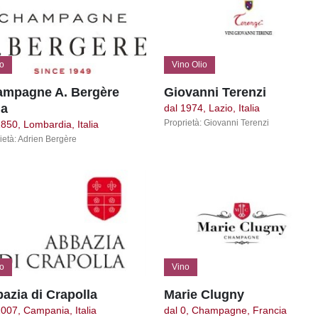
o
Vino Olio
mpagne A. Bergère
Giovanni Terenzi
ia
dal 1974, Lazio, Italia
Proprietà: Giovanni Terenzi
1850, Lombardia, Italia
ietà: Adrien Bergère
o
Vino
azia di Crapolla
Marie Clugny
2007, Campania, Italia
dal 0, Champagne, Francia