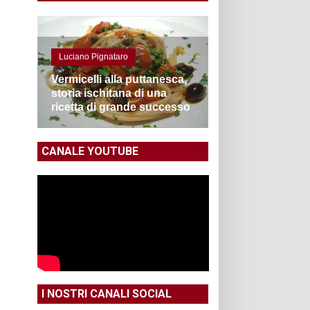
Luciano Pignataro
Vermicelli alla puttanesca,
storia ischitana di una
ricetta di grande successo
CANALE YOUTUBE
I NOSTRI CANALI SOCIAL