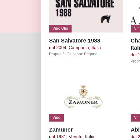
Vino Olio
Vin
San Salvatore 1988
Cha
Ital
dal 2004, Campania, Italia
Proprietà: Giuseppe Pagano
dal 
Propr
Vino
Vin
Zamuner
Abb
dal 1981, Veneto, Italia
dal 