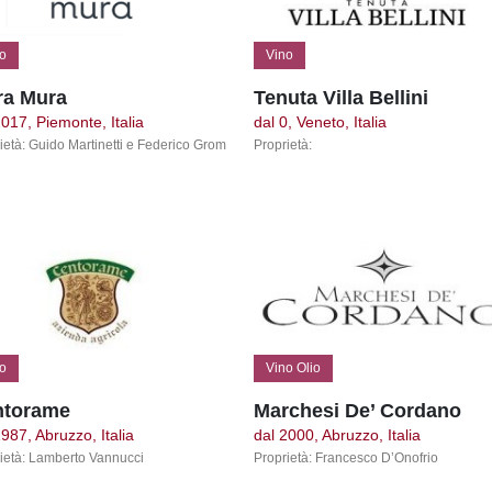
o
Vino
ra Mura
Tenuta Villa Bellini
2017, Piemonte, Italia
dal 0, Veneto, Italia
ietà: Guido Martinetti e Federico Grom
Proprietà:
o
Vino Olio
ntorame
Marchesi De’ Cordano
1987, Abruzzo, Italia
dal 2000, Abruzzo, Italia
ietà: Lamberto Vannucci
Proprietà: Francesco D’Onofrio