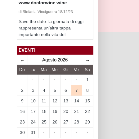
www.doctorwine.wine
di Stefania Vinciguerra 18/12/23
Save the date: la giornata di oggi
rappresenta un’altra tappa
importante nella vita del...
EVENTI
←
Agosto 2026
→
Do
Lu
Ma
Me
Gi
Ve
Sa
·
·
·
·
·
·
1
2
3
4
5
6
7
8
9
10
11
12
13
14
15
16
17
18
19
20
21
22
23
24
25
26
27
28
29
30
31
·
·
·
·
·