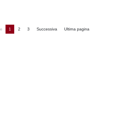
ne
1
2
3
Successiva
Ultima pagina