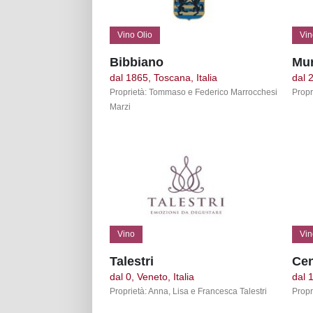
Vino Olio
Vin
Bibbiano
Mu
dal 1865, Toscana, Italia
dal 
Proprietà: Tommaso e Federico Marrocchesi
Propr
Marzi
Vino
Vin
Talestri
Ce
dal 0, Veneto, Italia
dal 
Proprietà: Anna, Lisa e Francesca Talestri
Propr