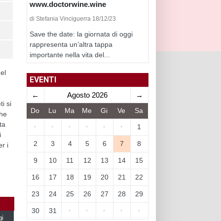
www.doctorwine.wine
di Stefania Vinciguerra 18/12/23
Save the date: la giornata di oggi
rappresenta un’altra tappa
importante nella vita del...
nel
EVENTI
←
Agosto 2026
→
ti si
Do
Lu
Ma
Me
Gi
Ve
Sa
che
ta
·
·
·
·
·
·
1
i
2
3
4
5
6
7
8
r i
9
10
11
12
13
14
15
16
17
18
19
20
21
22
23
24
25
26
27
28
29
30
31
·
·
·
·
·
gi