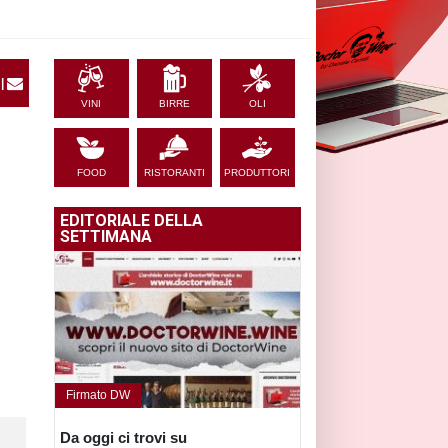
|
VINI
BIRRE
OLI
FOOD
RISTORANTI
PRODUTTORI
EDITORIALE DELLA
SETTIMANA
Firmato DW
Da oggi ci trovi su