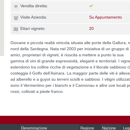
Vendita diretta:
Visite Azienda:
Su Appuntamento
Ettari vigneto:
20
Giovane e piccola realtà vinicola situata alle porte della Gallura, 
nord della Sardegna. Nata nel 2003 per iniziativa di un gruppo di
amici, proprietari di vigneti, è riuscita a mettere a punto la sua
gamma di vini di grande espressività, eleganti e territoriali. I vigne
estendono tra colline ricche di vegetazione e il litorale sabbioso 
costeggia il Golfo dell’Asinara. La maggior parte delle viti è alleva
ad alberello e a guyot su terreni sciolti e sabbiosi. I vitigni utilizzat
sono il Vermentino per i bianchi e il Cannonau e altre uve locali pe
rossi, coltivati a piede franco.
Denominazione
Regione
Nazione
Leg