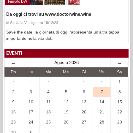
Firmato DW
Da oggi ci trovi su www.doctorwine.wine
di Stefania Vinciguerra 18/12/23
Save the date: la giornata di oggi rappresenta un’altra tappa
importante nella vita del...
EVENTI
←
Agosto 2026
→
Do
Lu
Ma
Me
Gi
Ve
Sa
·
·
·
·
·
·
1
2
3
4
5
6
7
8
9
10
11
12
13
14
15
16
17
18
19
20
21
22
23
24
25
26
27
28
29
30
31
·
·
·
·
·