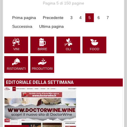
Pagina 5 di 150 pagine
Prima pagina
Precedente
3
4
5
6
7
Successiva
Ultima pagina
VINI
BIRRE
OLI
FOOD
RISTORANTI
PRODUTTORI
EDITORIALE DELLA SETTIMANA