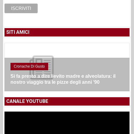
SITI AMICI
Cronache Di Gusto
Si fa presto a dire lievito madre e alveolatura: il
nostro viaggio tra le pizze degli anni ‘90
CANALE YOUTUBE