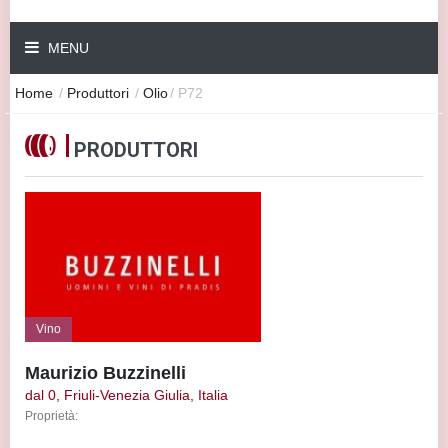
MENU
Home
/
Produttori
/
Olio
/
P72
PRODUTTORI
Vino
Maurizio Buzzinelli
dal 0, Friuli-Venezia Giulia, Italia
Proprietà: