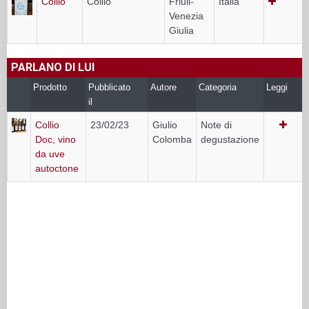
Collio
Collio
Friuli-
Italia
Venezia
Giulia
PARLANO DI LUI
Prodotto
Pubblicato
Autore
Categoria
Leggi
il
Collio
23/02/23
Giulio
Note di
Doc, vino
Colomba
degustazione
da uve
autoctone