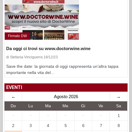
Firmato DW
Da oggi ci trovi su www.doctorwine.wine
di Stefania Vinciguerra 18/12/23
Save the date: la giornata di oggi rappresenta un’altra tappa
importante nella vita del...
EVENTI
←
Agosto 2026
→
Do
Lu
Ma
Me
Gi
Ve
Sa
·
·
·
·
·
·
1
2
3
4
5
6
7
8